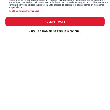
date din surse diferite. Utilizarea datelor limitate pentru a selecta conținutul. Utilizarea de date
limitate pentru a selecta publicitatea. Date precise de geolocație și identificarea prin scanarea
dispozitivului.
Dinamo s-a hotărât în cazul lui Dennis Politic, oferit
4
Listă parteneri (furnizori)
gratis de Gigi Becali
ACCEPT TOATE
Buget impunător în Superliga: „20 de milioane de
5
euro, plus transferuri”
VREAU SA MODIFIC SETARILE INDIVIDUAL
Ultima oră
Raul Rusescu, pronostic categoric înainte de KuPS -
14
37
Craiova și CFR - Tromso: „Avem o problemă”
Bucureștiul devine capitala mondială a baschetului
14
3x3 feminin. Cele mai bune jucătoare și viitoarele
33
staruri olimpice vin în România
Și-a etalat formele lucrate la sală pe plajele din Egipt
14
» Campioana națională, imagini spectaculoase din
32
vacanță