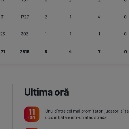
31
1727
2
1
4
0
23
302
1
1
1
0
71
2816
6
4
7
0
Ultima oră
11
Unul dintre cei mai promițători jucători ai țăr
ucis în bătaie într-un atac stradal
30