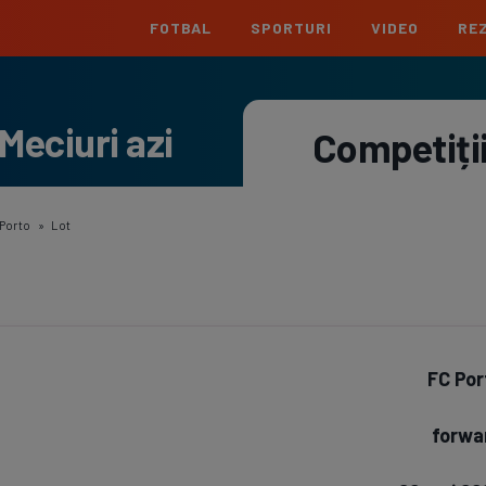
FOTBAL
SPORTURI
VIDEO
REZ
România
Interna
Meciuri azi
Superliga
Cham
Competiți
Echipe
Meciuri
Clasament
Echipe
Liga 2
Euro
Echipe
Meciuri
Clasament
Echipe
 Porto
»
Lot
Cupa României
Conf
Echipe
Meciuri
Echipe
La L
Echipe
FC Por
Prem
Echipe
forwa
Bund
Echipe