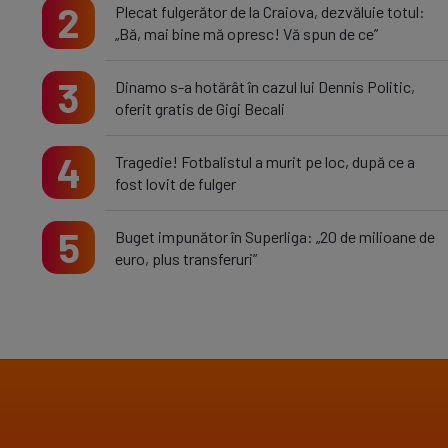
2
Plecat fulgerător de la Craiova, dezvăluie totul:
„Bă, mai bine mă opresc! Vă spun de ce”
3
Dinamo s-a hotărât în cazul lui Dennis Politic,
oferit gratis de Gigi Becali
4
Tragedie! Fotbalistul a murit pe loc, după ce a
fost lovit de fulger
5
Buget impunător în Superliga: „20 de milioane de
euro, plus transferuri”