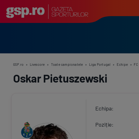
GSP.ro
»
Livescore
»
Toate campionatele
»
Liga Portugal
»
Echipe
»
FC
Oskar Pietuszewski
Echipa
Poziție