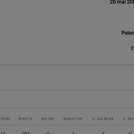
20 mai 20
Seri
Echipe
Polon
1
Program TV
Pariuri spor
CIURI
MINUTE
GOLURI
ASSISTURI
C. GALBENE
C. ROȘ
17
787
3
2
2
0