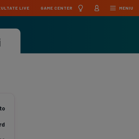
ULTATE LIVE
GAME CENTER
MENIU
țional
Echipa Națională
pions League
Echipa Națională
i
Meciuri
Clasament
Program
Jucători
pa League
U21
Meciuri
Clasament
Program
Jucători
erence League
Meciuri
Clasament
iga
Meciuri
Clasament
to
ier League
Meciuri
Clasament
rd
esliga
Meciuri
Clasament