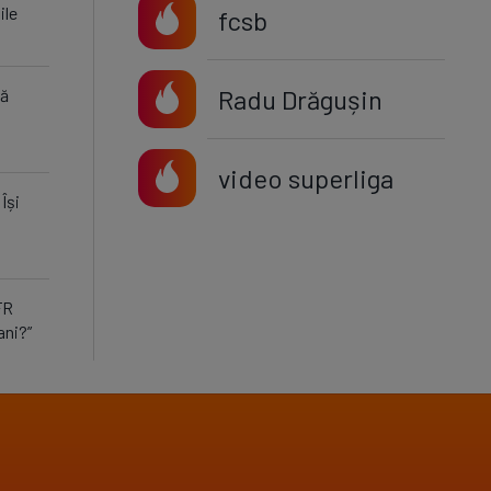
ile
fcsb
Radu Drăgușin
tă
video superliga
Își
FR
ani?”