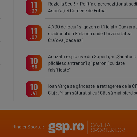
11
Razie la Seul! » Poliția a percheziționat sedi
Asociației Coreene de Fotbal
27
4.700 de locuri și gazon artificial » Cum ara
11
stadionul din Finlanda unde Universitatea
07
Craiova joacă azi
Acuzații explozive din Superliga: „Șarlatani! 
10
păcălesc antrenorii și patronii cu date
56
falsificate”
10
Ioan Varga se gândește la retragerea de la C
Cluj: „M-am săturat și eu! Cât să mai pierd b
41
Ringier Sportal: