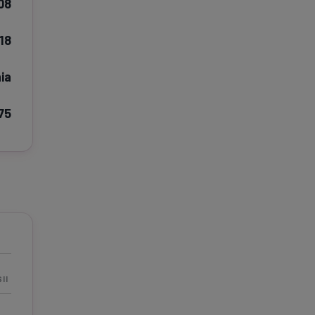
08
e A
Meciuri
Clasament
18
ia
75
tive
Știri Video
Game Center
II