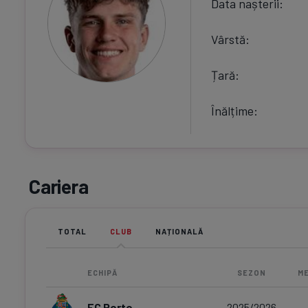
Data nașterii
Vârstă
Țară
Înălțime
Cariera
TOTAL
CLUB
NAȚIONALĂ
ECHIPĂ
SEZON
ME
FC Porto
2025/2026