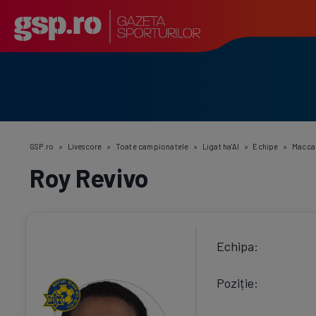
GSP.ro
»
Livescore
»
Toate campionatele
»
Ligat ha'Al
»
Echipe
»
Maccab
Roy Revivo
Echipa
Poziție