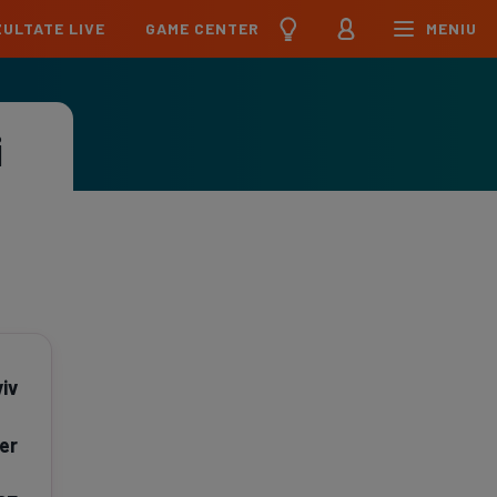
ULTATE LIVE
GAME CENTER
MENIU
țional
Echipa Națională
pions League
Echipa Națională
i
Meciuri
Clasament
Program
Jucători
pa League
U21
Meciuri
Clasament
Program
Jucători
erence League
Meciuri
Clasament
iga
Meciuri
Clasament
iv
ier League
Meciuri
Clasament
er
esliga
Meciuri
Clasament