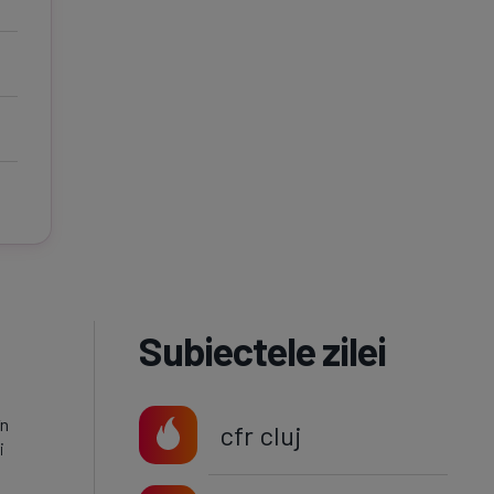
Subiectele zilei
în
cfr cluj
i