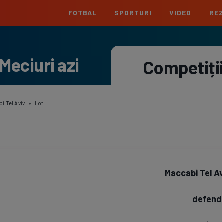
FOTBAL
SPORTURI
VIDEO
REZ
România
Interna
Meciuri azi
Superliga
Cham
Competiți
Echipe
Meciuri
Clasament
Echipe
Liga 2
Euro
Echipe
Meciuri
Clasament
Echipe
i Tel Aviv
»
Lot
Cupa României
Conf
Echipe
Meciuri
Echipe
La L
Echipe
Maccabi Tel Av
Prem
Echipe
defend
Bund
Echipe