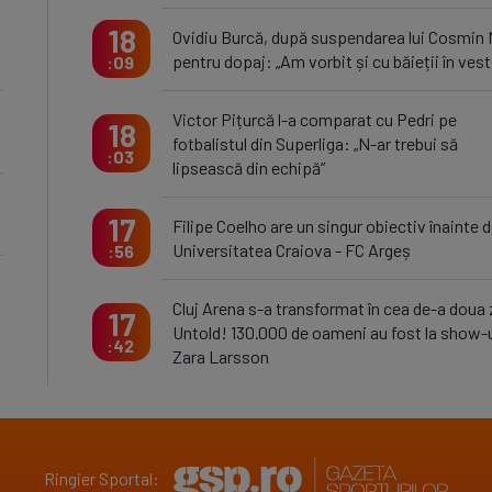
18
Ovidiu Burcă, după suspendarea lui Cosmin 
pentru dopaj: „Am vorbit și cu băieții în vesti
09
Victor Pițurcă l-a comparat cu Pedri pe
18
fotbalistul din Superliga: „N-ar trebui să
03
lipsească din echipă”
17
Filipe Coelho are un singur obiectiv înainte 
Universitatea Craiova - FC Argeș
56
Cluj Arena s-a transformat în cea de-a doua 
17
Untold! 130.000 de oameni au fost la show-
42
Zara Larsson
Ringier Sportal: