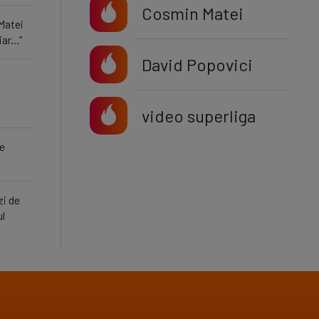
Cosmin Matei
Matei
ar...”
David Popovici
video superliga
de
zi de
ul