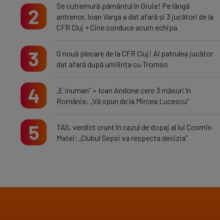
Se cutremură pământul în Gruia! Pe lângă
2
antrenor, Ioan Varga a dat afară și 3 jucători de la
CFR Cluj + Cine conduce acum echipa
3
O nouă plecare de la CFR Cluj! Al patrulea jucător
dat afară după umilința cu Tromso
4
„E inuman” » Ioan Andone cere 3 măsuri în
România: „Vă spun de la Mircea Lucescu”
5
TAS, verdict crunt în cazul de dopaj al lui Cosmin
Matei: „Clubul Sepsi va respecta decizia”