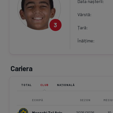
Data nașterii
Vârstă
3
Țară
Înălțime
Cariera
TOTAL
CLUB
NAȚIONALĂ
ECHIPĂ
SEZON
MECIU
Maccabi Tel Aviv
2025/2026
10