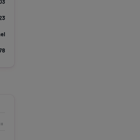
03
e A
Meciuri
Clasament
23
ael
78
tive
Știri Video
Game Center
II