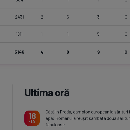
2431
2
6
3
0
1811
1
1
5
0
5146
4
8
9
0
Ultima oră
Cătălin Preda, campion european la sărituri 
18
apă! Românul a reușit sâmbătă două săritur
14
fabuloase