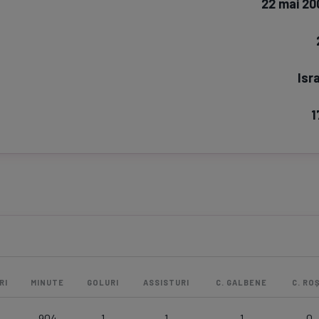
22 mai 20
Seri
Echipe
Isr
1
Program TV
Pariuri spor
RI
MINUTE
GOLURI
ASSISTURI
C. GALBENE
C. ROȘ
904
1
1
1
0