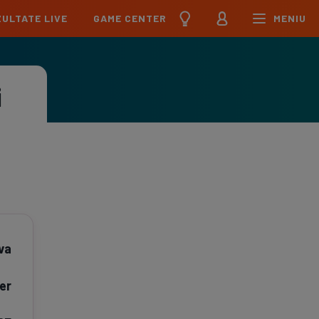
ULTATE LIVE
GAME CENTER
MENIU
țional
Echipa Națională
pions League
Echipa Națională
i
Meciuri
Clasament
Program
Jucători
pa League
U21
Meciuri
Clasament
Program
Jucători
erence League
Meciuri
Clasament
iga
Meciuri
Clasament
va
ier League
Meciuri
Clasament
er
esliga
Meciuri
Clasament