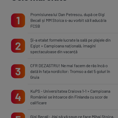
Promisiunea lui Dan Petrescu, după ce Gigi
1
Becali și MM Stoica s-au vorbit să îl aducă la
FCSB
Și-a etalat formele lucrate la sală pe plajele din
2
Egipt » Campioana națională, imagini
spectaculoase din vacanță
CFR DEZASTRU! Ne mai facem de râs încă o
3
dată în fața nordicilor: Tromso a dat 5 goluri în
Gruia
KuPS - Universitatea Craiova 1-1 » Campioana
4
României se întoarce din Finlanda cu scor de
calificare
Gigi Becali: „Hai să vă spun ce face Mihai Stoica.