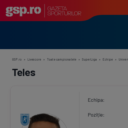
GSP.ro
»
Livescore
»
Toate campionatele
»
SuperLiga
»
Echipe
»
Univer
Teles
Echipa
Poziție