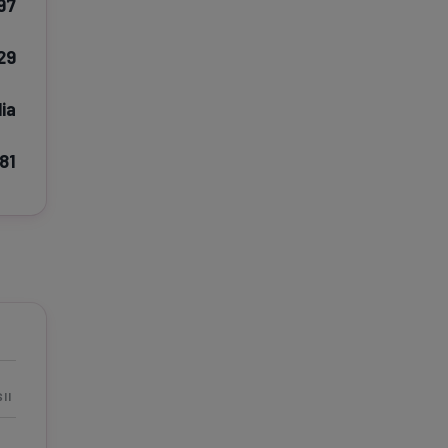
97
e A
Meciuri
Clasament
29
ia
81
tive
Știri Video
Game Center
II