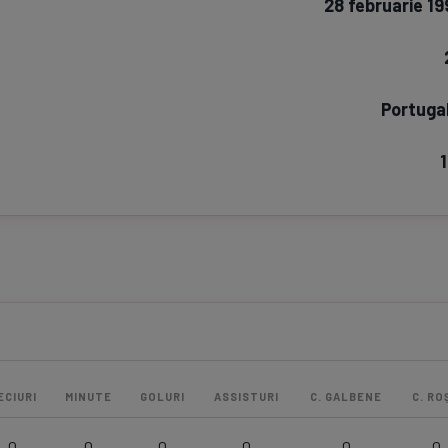
28 februarie 19
Seri
Echipe
Portugal
1
Program TV
Pariuri spor
ECIURI
MINUTE
GOLURI
ASSISTURI
C. GALBENE
C. ROȘ
0
0
0
0
0
0