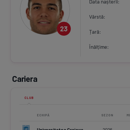
Data nașterii
Vârstă
23
Țară
Înălțime
Cariera
CLUB
ECHIPĂ
SEZON
M
Universitatea Craiova
2026