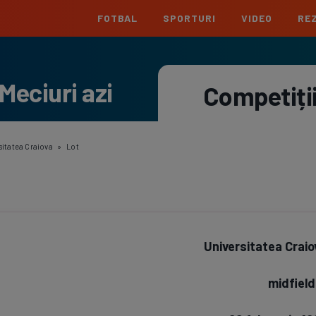
FOTBAL
SPORTURI
VIDEO
REZ
România
Interna
Meciuri azi
Superliga
Cham
Competiți
Echipe
Meciuri
Clasament
Echipe
Liga 2
Euro
Echipe
Meciuri
Clasament
Echipe
sitatea Craiova
»
Lot
Cupa României
Conf
Echipe
Meciuri
Echipe
La L
Echipe
Universitatea Craio
Prem
Echipe
midfield
Bund
Echipe