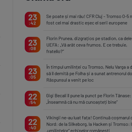
23
Se poate și mai rău! CFR Cluj - Tromso 0-5 
fost cel mai drastic eșec el serii europene
42
Florin Prunea, dizgrațios pe stadion, ca del
23
UEFA: „Vă arăt ceva frumos. E ce trebuie,
08
fratello?”
În timpul umilinței cu Tromso, Nelu Varga a 
23
să îl demită pe Folha și a sunat antrenorul do
05
Răspunsul a venit pe loc
22
Gigi Becali îl pune la punct pe Florin Tănase:
„Înseamnă că nu mă cunoașteți bine”
54
Vikingii ne-au luat fața! Continuă coșmarul 
22
Nord: de la Silkeborg, la Hacken și Tromso: l
40
„umilințelor” echipelor românești