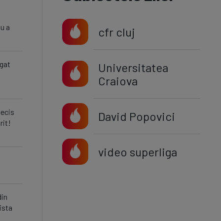
nu a
cfr cluj
egat
Universitatea
Craiova
decis
David Popovici
rit!
video superliga
din
ista