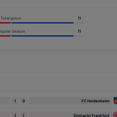
Total goluri
11
egular Season
11
1
0
FC Heidenheim
1
1
Eintracht Frankfurt