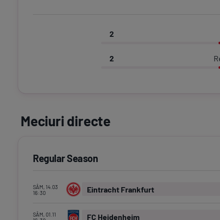
2
2
R
Meciuri directe
Regular Season
SÂM, 14.03
Eintracht Frankfurt
16:30
SÂM, 01.11
FC Heidenheim