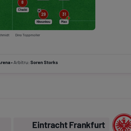
8
Chaibi
29
31
Nkounkou
Max
chmidt
Dino Toppmoller
Arena
• Arbitru:
Soren Storks
Eintracht Frankfurt