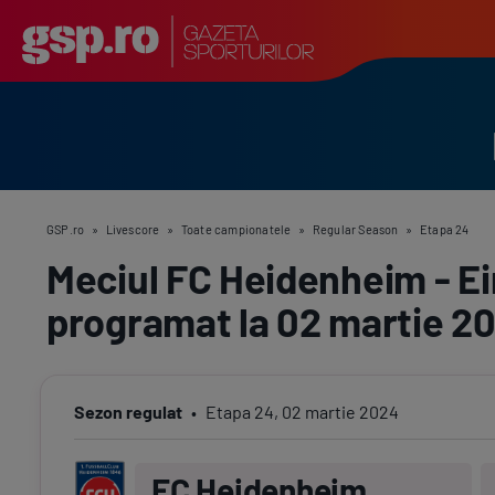
GSP.ro
»
Livescore
»
Toate campionatele
»
Regular Season
»
Etapa 24
Meciul FC Heidenheim - Ei
programat la 02 martie 2
Sezon regulat
Etapa
24
,
02 martie 2024
FC Heidenheim