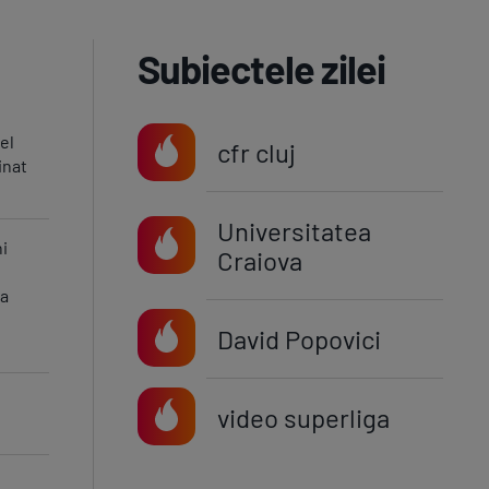
Subiectele zilei
el
cfr cluj
inat
Universitatea
i
Craiova
la
David Popovici
e
video superliga