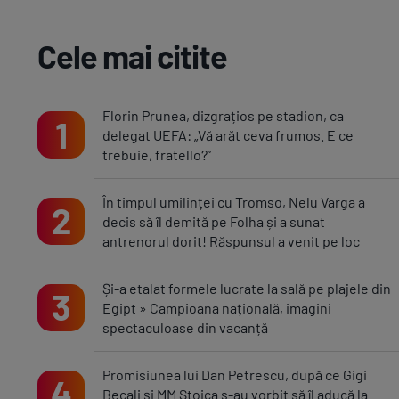
Cele mai citite
Florin Prunea, dizgrațios pe stadion, ca
1
delegat UEFA: „Vă arăt ceva frumos. E ce
trebuie, fratello?”
În timpul umilinței cu Tromso, Nelu Varga a
2
decis să îl demită pe Folha și a sunat
antrenorul dorit! Răspunsul a venit pe loc
Și-a etalat formele lucrate la sală pe plajele din
3
Egipt » Campioana națională, imagini
spectaculoase din vacanță
Promisiunea lui Dan Petrescu, după ce Gigi
4
Becali și MM Stoica s-au vorbit să îl aducă la