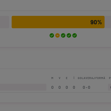
90%
M
V
E
Î
GOLAVERAJ
FORMĂ
P
0
0
0
0
0 - 0