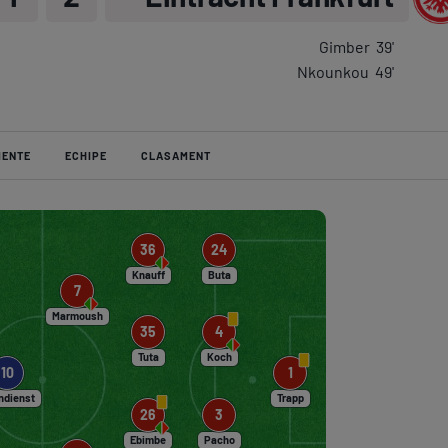
Ser
Gimber
39
'
Echi
Nkounkou
49
'
MENTE
ECHIPE
CLASAMENT
Program TV
Pariuri spor
36
24
Knauff
Buta
7
Marmoush
35
4
Tuta
Koch
1
10
Trapp
ndienst
26
3
Ebimbe
Pacho