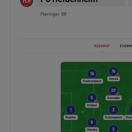
Pieringer
59
'
REZUMAT
EVENI
16
19
Sessa
Foehrenbach
20
5
Dovedan
Gimber
1
3
Mueller
Klei
Schoeppner
6
2
Mainka