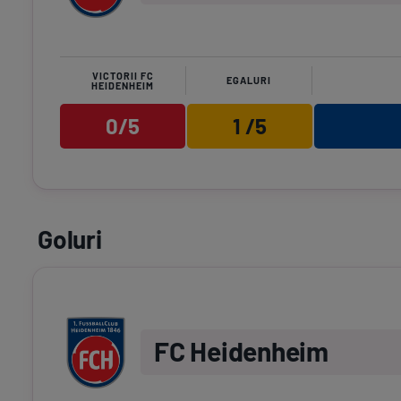
VICTORII FC
EGALURI
HEIDENHEIM
0/5
1 /5
Goluri
FC Heidenheim