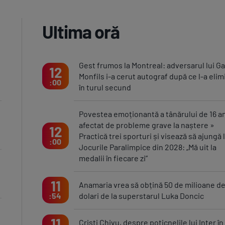
Ultima oră
Gest frumos la Montreal: adversarul lui Ga
12
Monfils i-a cerut autograf după ce l-a elim
00
în turul secund
Povestea emoționantă a tânărului de 16 an
afectat de probleme grave la naștere »
12
Practică trei sporturi și visează să ajungă 
00
Jocurile Paralimpice din 2028: „Mă uit la
medalii în fiecare zi”
11
Anamaria vrea să obțină 50 de milioane d
dolari de la superstarul Luka Doncic
54
11
Cristi Chivu, despre poticnelile lui Inter în