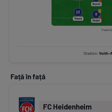
Busch
23
8
Traore
Dinkci
Frank S
Stadion:
Voith-
Față în față
FC Heidenheim