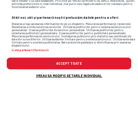
19
Chindia
0
0
1
0
catre Vendor-ii cu care colaboram. Prin click pe “VREAU SA MODIFIC SETARILE INDIVIDUAL” puteti
schimba preferintele in mod individual, mai putin cele legate de cookie strict necesare pentru
functionarea website-ului.
5
Metalul Buzau
1
1
0
4
Atât noi, cât și partenerii noștri prelucrăm datele pentru a oferi:
Stocarea și/sau accesarea informațiilor de pe un dispozitiv. Măsurarea performanței reclamelor.
Dezvoltarea și îmbunătățirea serviciilor. Utilizarea profilurilor pentru selectarea conținutului
personalizat. Crearea profilurilor de conținut personalizat. Utilizarea profilurilor pentru
selectarea publicității personalizate. Crearea profilurilor pentru publicitate personalizată.
Măsurarea performanței conținutului. Înțelegerea publicului prin statistici sau combinații de
date din surse diferite. Utilizarea datelor limitate pentru a selecta conținutul. Utilizarea de date
limitate pentru a selecta publicitatea. Date precise de geolocație și identificarea prin scanarea
dispozitivului.
Listă parteneri (furnizori)
ACCEPT TOATE
VREAU SA MODIFIC SETARILE INDIVIDUAL
Cele mai citite