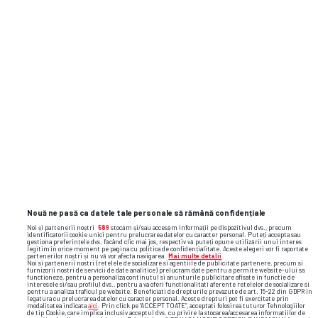
Chindia
Metalul Buzau
25%
75%
Nouă ne pasă ca datele tale personale să rămână confidențiale
Noi și partenerii noștri
589
stocăm și/sau accesăm informații pe dispozitivul dvs., precum
identificatorii cookie unici pentru prelucrarea datelor cu caracter personal. Puteți accepta sau
gestiona preferințele dvs. făcând clic mai jos, respectiv vă puteți opune utilizării unui interes
Loc
legitim în orice moment pe pagina cu politica de confidențialitate. Aceste alegeri vor fi raportate
partenerilor noștri și nu vă vor afecta navigarea.
Mai multe detalii
Noi si partenerii nostri (retelele de socializare si agentiile de publicitate partenere, precum si
furnizorii nostri de servicii de date analitice) prelucram date pentru a permite website-ului sa
functioneze, pentru a personaliza continutul si anunturile publicitare afisate in functie de
interesele si/sau profilul dvs., pentru a va oferi functionalitati aferente retelelor de socializare si
pentru a analiza traficul pe website. Beneficiati de drepturile prevazute de art. 15-22 din GDPR in
ECHIPA
V
E
Î
PCT
legatura cu prelucrarea datelor cu caracter personal. Aceste drepturi pot fi exercitate prin
modalitatea indicata
aici
. Prin click pe “ACCEPT TOATE”, acceptati folosirea tuturor Tehnologiilor
de tip Cookie, care implica inclusiv acceptul dvs. cu privire la stocarea/accesarea informatiilor de