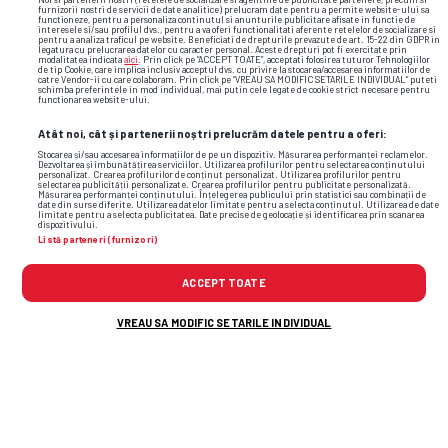
furnizorii nostri de servicii de date analitice) prelucram date pentru a permite website-ului sa
functioneze, pentru a personaliza continutul si anunturile publicitare afisate in functie de
interesele si/sau profilul dvs., pentru a va oferi functionalitati aferente retelelor de socializare si
pentru a analiza traficul pe website. Beneficiati de drepturile prevazute de art. 15-22 din GDPR in
legatura cu prelucrarea datelor cu caracter personal. Aceste drepturi pot fi exercitate prin
modalitatea indicata
aici
. Prin click pe “ACCEPT TOATE”, acceptati folosirea tuturor Tehnologiilor
0
Total goluri
1
de tip Cookie, care implica inclusiv acceptul dvs. cu privire la stocarea/accesarea informatiilor de
catre Vendor-ii cu care colaboram. Prin click pe “VREAU SA MODIFIC SETARILE INDIVIDUAL” puteti
schimba preferintele in mod individual, mai putin cele legate de cookie strict necesare pentru
functionarea website-ului.
0
Group Stage
1
Atât noi, cât și partenerii noștri prelucrăm datele pentru a oferi:
Stocarea și/sau accesarea informațiilor de pe un dispozitiv. Măsurarea performanței reclamelor.
Dezvoltarea și îmbunătățirea serviciilor. Utilizarea profilurilor pentru selectarea conținutului
personalizat. Crearea profilurilor de conținut personalizat. Utilizarea profilurilor pentru
selectarea publicității personalizate. Crearea profilurilor pentru publicitate personalizată.
Măsurarea performanței conținutului. Înțelegerea publicului prin statistici sau combinații de
Meciuri directe
date din surse diferite. Utilizarea datelor limitate pentru a selecta conținutul. Utilizarea de date
limitate pentru a selecta publicitatea. Date precise de geolocație și identificarea prin scanarea
dispozitivului.
Listă parteneri (furnizori)
Group Stage
ACCEPT TOATE
VREAU SA MODIFIC SETARILE INDIVIDUAL
Turcia
0
SÂM,
20.06
Paraguay
1
06:00
Formă