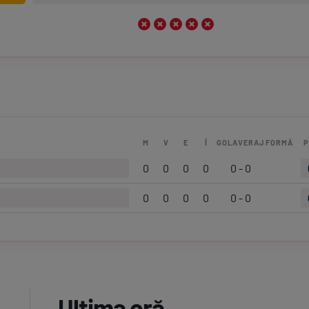
M
V
E
Î
GOLAVERAJ
FORMĂ
P
0
0
0
0
0 - 0
0
0
0
0
0 - 0
Ultima oră