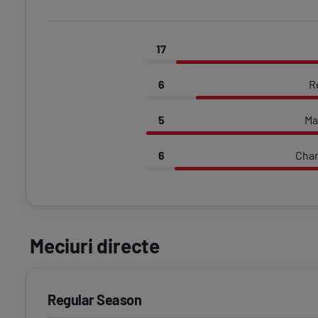
17
6
R
5
Ma
6
Cha
Meciuri directe
Regular Season