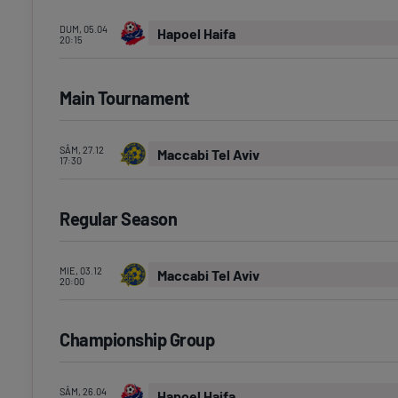
DUM, 05.04
Hapoel Haifa
20:15
Main Tournament
SÂM, 27.12
Maccabi Tel Aviv
17:30
Regular Season
MIE, 03.12
Maccabi Tel Aviv
20:00
Championship Group
SÂM, 26.04
Hapoel Haifa