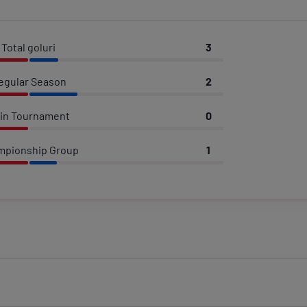
Total goluri
3
egular Season
2
in Tournament
0
mpionship Group
1