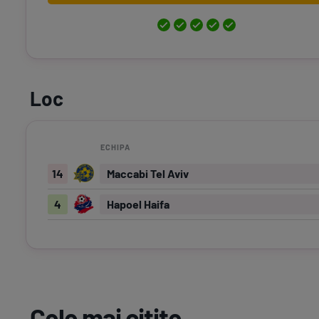
Loc
ECHIPA
14
Maccabi Tel Aviv
4
Hapoel Haifa
Cele mai citite