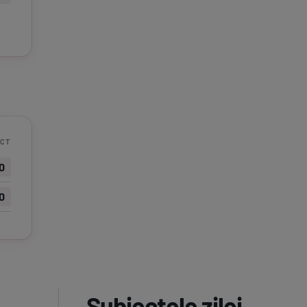
CT
0
0
Subiectele zilei