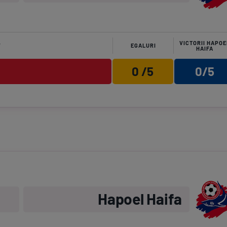
VICTORII HAPOE
V
EGALURI
HAIFA
0 /5
0/5
Hapoel Haifa