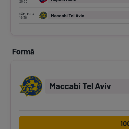
20:30
SÂM, 15.03
Maccabi Tel Aviv
19:30
Formă
Maccabi Tel Aviv
10