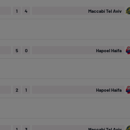
1
4
Maccabi Tel Aviv
5
0
Hapoel Haifa
2
1
Hapoel Haifa
1
3
Maccabi Tel Aviv