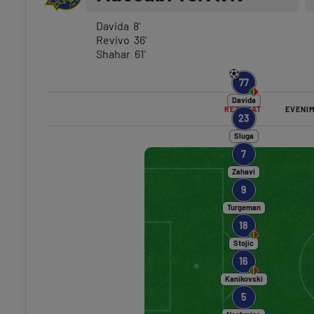
Davida
8
'
Revivo
36
'
Shahar
61
'
77
Davida
REZUMAT
EVENI
23
Sluga
7
Zahavi
9
Turgeman
18
Stojic
16
Kanikovski
5