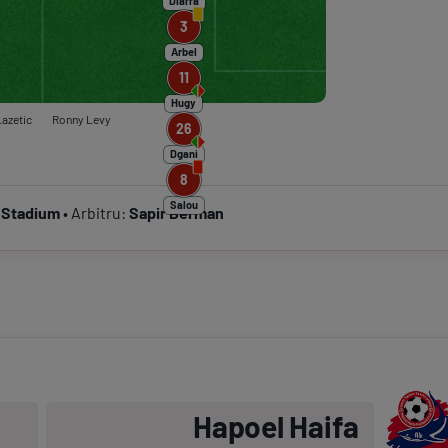
Diarra
3
Arbel
11
Hugy
azetic
Ronny Levy
26
Dgani
8
Salou
 Stadium
• Arbitru:
Sapir Berman
Hapoel Haifa