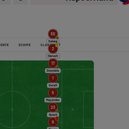
Ser
Echi
55
Sabag
MENTE
ECHIPE
CLASAMENT
2
Program TV
Pariuri spor
Harush
17
Doumbia
1
Gerafi
5
Mayembo
23
Ayash
9