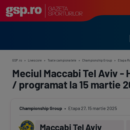
GSP.ro
»
Livescore
»
Toate campionatele
»
Championship Group
»
Etapa R
Meciul Maccabi Tel Aviv -
/ programat la 15 martie 
Championship Group
Etapa
27
,
15 martie 2025
Maccabi Tel Aviv