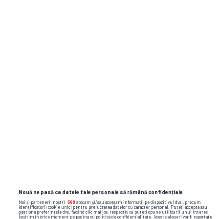
San Francisco City FC
2
06:00
San Francisco City FC
0
LUN,
10.06
Almaden FC
1
01:00
Almaden FC
0
SÂM,
25.05
San Francisco City FC
0
05:30
Formă
Almaden FC
San Francisco
Nouă ne pasă ca datele tale personale să rămână confidențiale
City FC
Noi și partenerii noștri
589
stocăm și/sau accesăm informații pe dispozitivul dvs., precum
identificatorii cookie unici pentru prelucrarea datelor cu caracter personal. Puteți accepta sau
gestiona preferințele dvs. făcând clic mai jos, respectiv vă puteți opune utilizării unui interes
legitim în orice moment pe pagina cu politica de confidențialitate. Aceste alegeri vor fi raportate