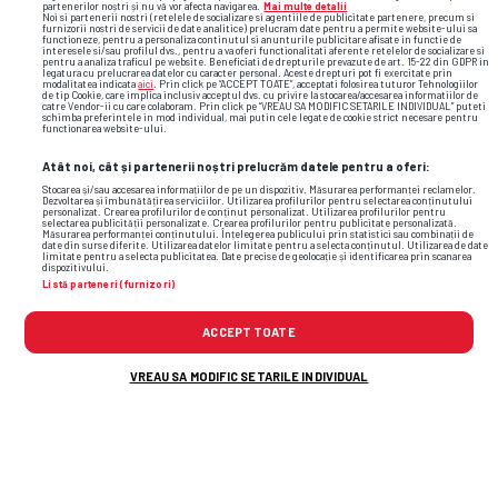
partenerilor noștri și nu vă vor afecta navigarea.
Mai multe detalii
Noi si partenerii nostri (retelele de socializare si agentiile de publicitate partenere, precum si
furnizorii nostri de servicii de date analitice) prelucram date pentru a permite website-ului sa
30%
70%
functioneze, pentru a personaliza continutul si anunturile publicitare afisate in functie de
interesele si/sau profilul dvs., pentru a va oferi functionalitati aferente retelelor de socializare si
pentru a analiza traficul pe website. Beneficiati de drepturile prevazute de art. 15-22 din GDPR in
legatura cu prelucrarea datelor cu caracter personal. Aceste drepturi pot fi exercitate prin
modalitatea indicata
aici
. Prin click pe “ACCEPT TOATE”, acceptati folosirea tuturor Tehnologiilor
de tip Cookie, care implica inclusiv acceptul dvs. cu privire la stocarea/accesarea informatiilor de
catre Vendor-ii cu care colaboram. Prin click pe “VREAU SA MODIFIC SETARILE INDIVIDUAL” puteti
schimba preferintele in mod individual, mai putin cele legate de cookie strict necesare pentru
functionarea website-ului.
Atât noi, cât și partenerii noștri prelucrăm datele pentru a oferi:
Loc
Stocarea și/sau accesarea informațiilor de pe un dispozitiv. Măsurarea performanței reclamelor.
Dezvoltarea și îmbunătățirea serviciilor. Utilizarea profilurilor pentru selectarea conținutului
personalizat. Crearea profilurilor de conținut personalizat. Utilizarea profilurilor pentru
selectarea publicității personalizate. Crearea profilurilor pentru publicitate personalizată.
Măsurarea performanței conținutului. Înțelegerea publicului prin statistici sau combinații de
date din surse diferite. Utilizarea datelor limitate pentru a selecta conținutul. Utilizarea de date
limitate pentru a selecta publicitatea. Date precise de geolocație și identificarea prin scanarea
ECHIPA
V
E
Î
PCT
dispozitivului.
Listă parteneri (furnizori)
21
Almaden FC
9
2
3
29
ACCEPT TOATE
VREAU SA MODIFIC SETARILE INDIVIDUAL