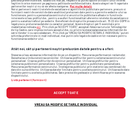
gestiona preferințele dvs. făcând clic mai jos, respectiv vă puteți opune utilizării unui interes
legitim în orice moment pe pagina cu politica de confidențialitate. Aceste alegeri vor fi raportate
partenerilor noștri și nu vă vor afecta navigarea.
Mai multe detalii
Noi si partenerii nostri (retelele de socializare si agentiile de publicitate partenere, precum si
furnizorii nostri de servicii de date analitice) prelucram date pentru a permite website-ului sa
0%
100%
functioneze, pentru a personaliza continutul si anunturile publicitare afisate in functie de
interesele si/sau profilul dvs., pentru a va oferi functionalitati aferente retelelor de socializare si
pentru a analiza traficul pe website. Beneficiati de drepturile prevazute de art. 15-22 din GDPR in
legatura cu prelucrarea datelor cu caracter personal. Aceste drepturi pot fi exercitate prin
modalitatea indicata
aici
. Prin click pe “ACCEPT TOATE”, acceptati folosirea tuturor Tehnologiilor
de tip Cookie, care implica inclusiv acceptul dvs. cu privire la stocarea/accesarea informatiilor de
catre Vendor-ii cu care colaboram. Prin click pe “VREAU SA MODIFIC SETARILE INDIVIDUAL” puteti
schimba preferintele in mod individual, mai putin cele legate de cookie strict necesare pentru
functionarea website-ului.
Atât noi, cât și partenerii noștri prelucrăm datele pentru a oferi:
Loc
Stocarea și/sau accesarea informațiilor de pe un dispozitiv. Măsurarea performanței reclamelor.
Dezvoltarea și îmbunătățirea serviciilor. Utilizarea profilurilor pentru selectarea conținutului
personalizat. Crearea profilurilor de conținut personalizat. Utilizarea profilurilor pentru
selectarea publicității personalizate. Crearea profilurilor pentru publicitate personalizată.
Măsurarea performanței conținutului. Înțelegerea publicului prin statistici sau combinații de
date din surse diferite. Utilizarea datelor limitate pentru a selecta conținutul. Utilizarea de date
limitate pentru a selecta publicitatea. Date precise de geolocație și identificarea prin scanarea
ECHIPA
V
E
Î
PCT
dispozitivului.
Listă parteneri (furnizori)
40
Long Island Rough Riders
7
3
2
24
ACCEPT TOATE
VREAU SA MODIFIC SETARILE INDIVIDUAL