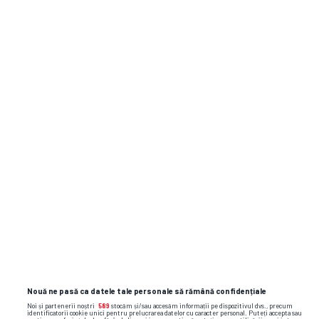
Morris Elite SC
0
02:00
Morris Elite SC
1
SÂM,
15.06
Long Island Rough Riders
3
22:00
Morris Elite SC
0
DUM,
18.06
Long Island Rough Riders
5
01:30
Formă
Morris Elite SC
Long Island
Nouă ne pasă ca datele tale personale să rămână confidențiale
Rough Riders
Noi și partenerii noștri
589
stocăm și/sau accesăm informații pe dispozitivul dvs., precum
identificatorii cookie unici pentru prelucrarea datelor cu caracter personal. Puteți accepta sau