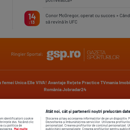
14
Conor McGregor, operat cu succes » Când
să revină în UFC
13
Ringier Sportal:
u femei
Unica
Elle
VIVA!
Avantaje
Rețete Practice
TVmania
Imobi
România
Jobradar24
Powered by
Atât noi, cât și partenerii noștri prelucrăm date
um identificatorii cookie
Stocarea și/sau accesarea informațiilor de pe un dispozitiv.
erințele dvs. făcând clic
Dezvoltarea și îmbunătățirea serviciilor. Utilizarea profiluril
na cu politica de
personalizat. Crearea profilurilor de conținut personalizat. Ut
navigarea.
Mai multe
publicității personalizate. Crearea profilurilor pentru public