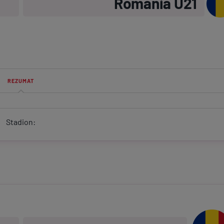
România U21
Ser
Echi
REZUMAT
Program TV
Pariuri spor
Stadion: