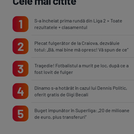
Cele mai citite
1
S-a încheiat prima rundă din Liga 2 » Toate
rezultatele + clasamentul
2
Plecat fulgerător de la Craiova, dezvăluie
totul: „Bă, mai bine mă opresc! Vă spun de ce”
3
Tragedie! Fotbalistul a murit pe loc, după ce a
fost lovit de fulger
4
Dinamo s-a hotărât în cazul lui Dennis Politic,
oferit gratis de Gigi Becali
5
Buget impunător în Superliga: „20 de milioane
de euro, plus transferuri”