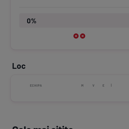
0%
Loc
ECHIPA
M
V
E
Î