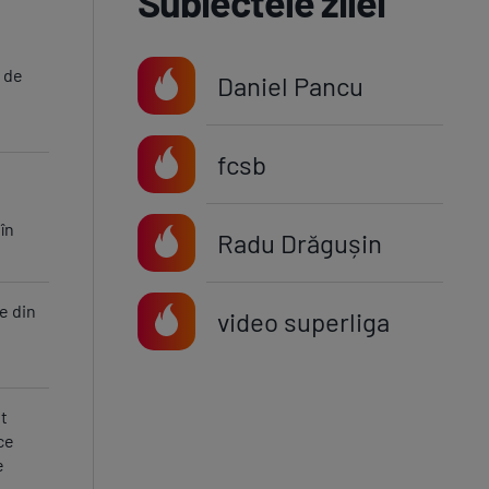
Subiectele zilei
 de
Daniel Pancu
fcsb
 în
Radu Drăgușin
le din
video superliga
t
ce
e