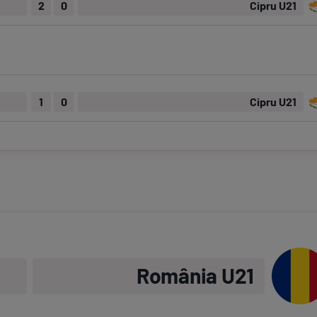
2
0
Cipru U21
1
0
Cipru U21
România U21