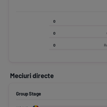
0
0
0
R
Meciuri directe
Group Stage