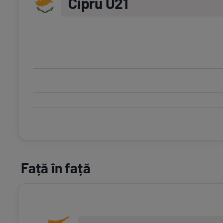
Cipru U21
Față în față