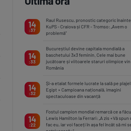
Ultima oră
Raul Rusescu, pronostic categoric înainte
14
KuPS - Craiova și CFR - Tromso: „Avem o
37
problemă”
Bucureștiul devine capitala mondială a
14
baschetului 3x3 feminin. Cele mai bune
jucătoare și viitoarele staruri olimpice vin
33
România
Și-a etalat formele lucrate la sală pe plaje
14
Egipt » Campioana națională, imagini
32
spectaculoase din vacanță
Fostul campion mondial remarcă ce a făcu
14
Lewis Hamilton la Ferrari: „A zis «Vă spun 
fac eu, iar voi faceți în așa fel încât să mi s
22
potrivească»”