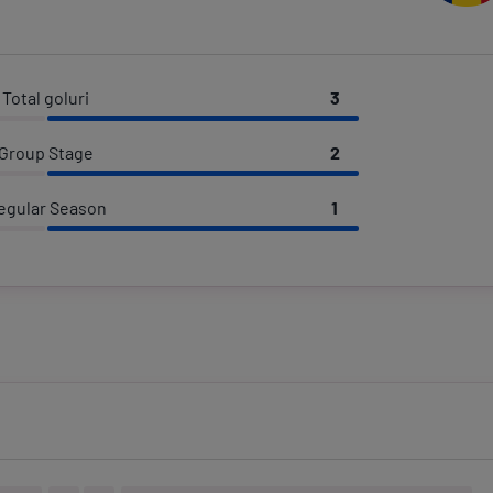
Total goluri
3
Group Stage
2
egular Season
1