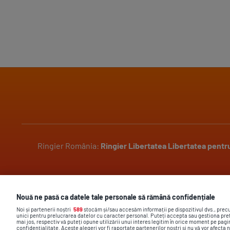
Ringier România:
Ringier
Libertatea
Libertatea pentr
Pariază responsabil! Decizia ONJN nr. 2304/29.10.2018.
Nouă ne pasă ca datele tale personale să rămână confidențiale
Jocurile de noroc sunt interzise minorilor.
Noi și partenerii noștri
589
stocăm și/sau accesăm informații pe dispozitivul dvs., prec
unici pentru prelucrarea datelor cu caracter personal. Puteți accepta sau gestiona pref
mai jos, respectiv vă puteți opune utilizării unui interes legitim în orice moment pe pagi
confidențialitate. Aceste alegeri vor fi raportate partenerilor noștri și nu vă vor afecta 