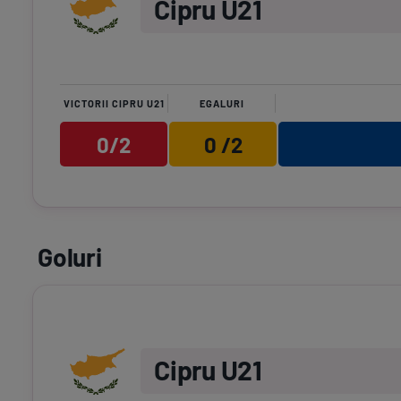
Cipru U21
VICTORII CIPRU U21
EGALURI
0/2
0 /2
Goluri
Cipru U21