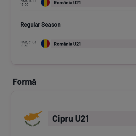
MAR, 14.10
România U21
19:00
Regular Season
MAR, 31.03
România U21
19:30
Formă
Cipru U21