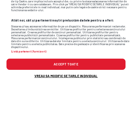
de tip Cookie, care implica inclusiv acceptul dvs. cu privire la stocarea/accesarea informatiilor de
catre Vendor-ii cu care colaboram. Prin click pe “VREAU SA MODIFIC SETARILE INDIVIDUAL” puteti
schimba preferintele in mod individual, mai putin cele legate de cookie strict necesare pentru
functionarea website-ului.
Formă
Atât noi, cât și partenerii noștri prelucrăm datele pentru a oferi:
Stocarea și/sau accesarea informațiilor de pe un dispozitiv. Măsurarea performanței reclamelor.
Dezvoltarea și îmbunătățirea serviciilor. Utilizarea profilurilor pentru selectarea conținutului
personalizat. Crearea profilurilor de conținut personalizat. Utilizarea profilurilor pentru
selectarea publicității personalizate. Crearea profilurilor pentru publicitate personalizată.
Măsurarea performanței conținutului. Înțelegerea publicului prin statistici sau combinații de
date din surse diferite. Utilizarea datelor limitate pentru a selecta conținutul. Utilizarea de date
limitate pentru a selecta publicitatea. Date precise de geolocație și identificarea prin scanarea
dispozitivului.
Listă parteneri (furnizori)
Wolfsburg
Werder Bremen
ACCEPT TOATE
VREAU SA MODIFIC SETARILE INDIVIDUAL
40%
60%
Loc