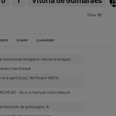
0
1
Vitoria de Guimaraes
Ser
Echi
Silva
66
'
MENTE
ECHIPE
CLASAMENT
Program TV
Pariuri spor
e lovitura de începere, meciul a început.
maraes marchează
l a oprit jocul. Verificare VAR în
CHEIAT - Nu s-a mai luat nicio măsură
tă minutele de prelungire: 6
luieră sfârşitul primei reprize