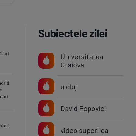
Subiectele zilei
ători
Universitatea
Craiova
adrid
u cluj
va
mări
David Popovici
start
video superliga