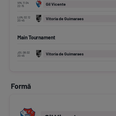
VIN, 11.04
Gil Vicente
22:15
LUN, 02.12
Vitoria de Guimaraes
20:45
Main Tournament
JOI, 08.02
Vitoria de Guimaraes
20:45
Formă