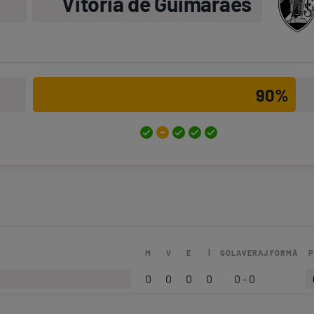
Vitoria de Guimaraes
90%
M
V
E
Î
GOLAVERAJ
FORMĂ
P
0
0
0
0
0 - 0