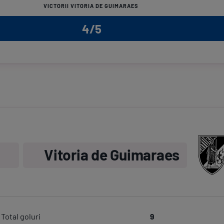
VICTORII VITORIA DE GUIMARAES
lben
4/5
e înlocuit de Tony Strata
uit de Rodrigo Abascal
tă minutele de prelungire: 6
 galben
meciului.
Vitoria de Guimaraes
Total goluri
9