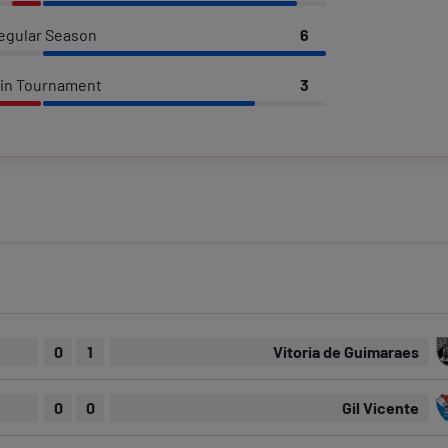
egular Season
6
in Tournament
3
0
1
Vitoria de Guimaraes
0
0
Gil Vicente