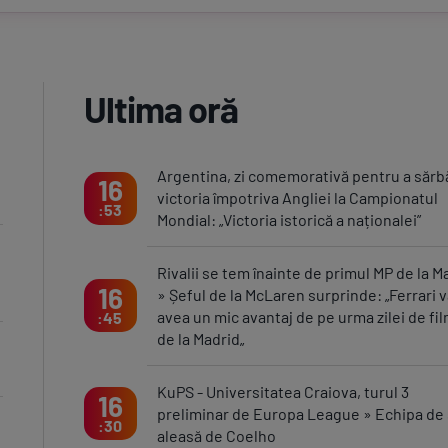
Ultima oră
Argentina, zi comemorativă pentru a sărb
16
victoria împotriva Angliei la Campionatul
53
Mondial: „Victoria istorică a naționalei”
Rivalii se tem înainte de primul MP de la M
16
» Șeful de la McLaren surprinde: „Ferrari 
avea un mic avantaj de pe urma zilei de fil
45
de la Madrid„
KuPS - Universitatea Craiova, turul 3
16
preliminar de Europa League » Echipa de 
30
aleasă de Coelho