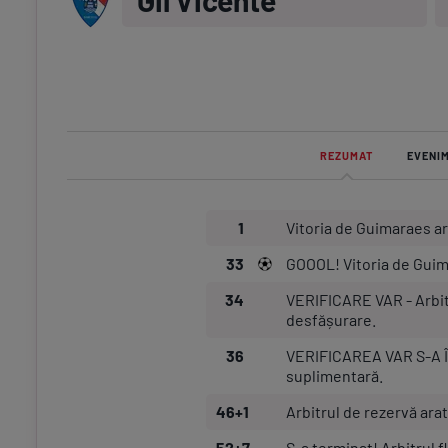
Gil Vicente
REZUMAT
EVENI
1
Vitoria de Guimaraes ar
33
GOOOL! Vitoria de Gui
34
VERIFICARE VAR - Arbitru
desfășurare.
36
VERIFICAREA VAR S-A ÎN
suplimentară.
46+1
Arbitrul de rezervă ara
52+7
S-a terminat! Arbitrul f