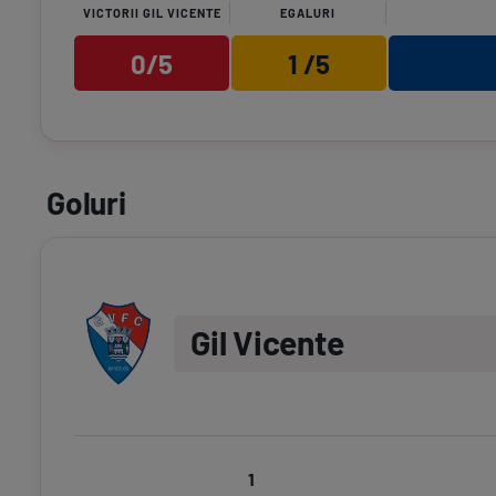
VICTORII GIL VICENTE
EGALURI
84
Konan încasează un ga
0/5
1 /5
84
Miguel Maga iese şi est
84
Samu iese şi este înloc
91+1
Arbitrul de rezervă ara
96+6
Ze Carlos încasează un
Goluri
97+7
Arbitrul fluieră finalul 
Gil Vicente
1