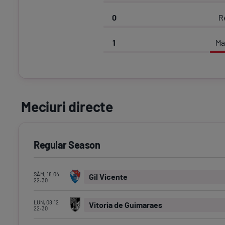
0
R
1
Ma
Meciuri directe
Regular Season
SÂM, 18.04
Gil Vicente
22:30
LUN, 08.12
Vitoria de Guimaraes
22:30