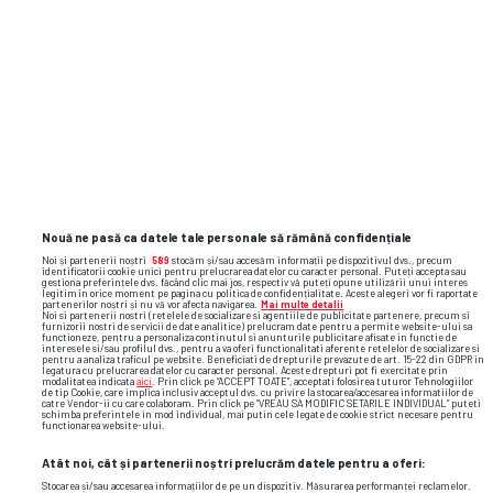
Main Round
Al-Ettifaq
2
JOI,
21.08
Al Khaleej
2
18:50
Regular Season
Al-Ettifaq
2
VIN,
02.05
Nouă ne pasă ca datele tale personale să rămână confidențiale
Al Khaleej
1
18:50
Noi și partenerii noștri
589
stocăm și/sau accesăm informații pe dispozitivul dvs., precum
identificatorii cookie unici pentru prelucrarea datelor cu caracter personal. Puteți accepta sau
gestiona preferințele dvs. făcând clic mai jos, respectiv vă puteți opune utilizării unui interes
legitim în orice moment pe pagina cu politica de confidențialitate. Aceste alegeri vor fi raportate
Al Khaleej
1
SÂM,
partenerilor noștri și nu vă vor afecta navigarea.
Mai multe detalii
07.12
Noi si partenerii nostri (retelele de socializare si agentiile de publicitate partenere, precum si
Al-Ettifaq
2
furnizorii nostri de servicii de date analitice) prelucram date pentru a permite website-ului sa
14:55
functioneze, pentru a personaliza continutul si anunturile publicitare afisate in functie de
interesele si/sau profilul dvs., pentru a va oferi functionalitati aferente retelelor de socializare si
pentru a analiza traficul pe website. Beneficiati de drepturile prevazute de art. 15-22 din GDPR in
legatura cu prelucrarea datelor cu caracter personal. Aceste drepturi pot fi exercitate prin
modalitatea indicata
aici
. Prin click pe “ACCEPT TOATE”, acceptati folosirea tuturor Tehnologiilor
de tip Cookie, care implica inclusiv acceptul dvs. cu privire la stocarea/accesarea informatiilor de
catre Vendor-ii cu care colaboram. Prin click pe “VREAU SA MODIFIC SETARILE INDIVIDUAL” puteti
schimba preferintele in mod individual, mai putin cele legate de cookie strict necesare pentru
Formă
functionarea website-ului.
Atât noi, cât și partenerii noștri prelucrăm datele pentru a oferi:
Stocarea și/sau accesarea informațiilor de pe un dispozitiv. Măsurarea performanței reclamelor.