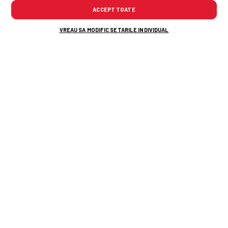
ECHIPA
V
E
Î
PCT
ACCEPT TOATE
5
Molde
7
3
5
24
VREAU SA MODIFIC SETARILE INDIVIDUAL
1
Bodo Glimt
12
2
2
38