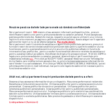
Formă
Nouă ne pasă ca datele tale personale să rămână confidențiale
Noi și partenerii noștri
589
stocăm și/sau accesăm informații pe dispozitivul dvs., precum
identificatorii cookie unici pentru prelucrarea datelor cu caracter personal. Puteți accepta sau
gestiona preferințele dvs. făcând clic mai jos, respectiv vă puteți opune utilizării unui interes
legitim în orice moment pe pagina cu politica de confidențialitate. Aceste alegeri vor fi raportate
Molde
Bodo Glimt
partenerilor noștri și nu vă vor afecta navigarea.
Mai multe detalii
Noi si partenerii nostri (retelele de socializare si agentiile de publicitate partenere, precum si
furnizorii nostri de servicii de date analitice) prelucram date pentru a permite website-ului sa
functioneze, pentru a personaliza continutul si anunturile publicitare afisate in functie de
interesele si/sau profilul dvs., pentru a va oferi functionalitati aferente retelelor de socializare si
pentru a analiza traficul pe website. Beneficiati de drepturile prevazute de art. 15-22 din GDPR in
legatura cu prelucrarea datelor cu caracter personal. Aceste drepturi pot fi exercitate prin
modalitatea indicata
aici
. Prin click pe “ACCEPT TOATE”, acceptati folosirea tuturor Tehnologiilor
de tip Cookie, care implica inclusiv acceptul dvs. cu privire la stocarea/accesarea informatiilor de
30%
70%
catre Vendor-ii cu care colaboram. Prin click pe “VREAU SA MODIFIC SETARILE INDIVIDUAL” puteti
schimba preferintele in mod individual, mai putin cele legate de cookie strict necesare pentru
functionarea website-ului.
Atât noi, cât și partenerii noștri prelucrăm datele pentru a oferi:
Stocarea și/sau accesarea informațiilor de pe un dispozitiv. Măsurarea performanței reclamelor.
Dezvoltarea și îmbunătățirea serviciilor. Utilizarea profilurilor pentru selectarea conținutului
personalizat. Crearea profilurilor de conținut personalizat. Utilizarea profilurilor pentru
selectarea publicității personalizate. Crearea profilurilor pentru publicitate personalizată.
Măsurarea performanței conținutului. Înțelegerea publicului prin statistici sau combinații de
date din surse diferite. Utilizarea datelor limitate pentru a selecta conținutul. Utilizarea de date
Loc
limitate pentru a selecta publicitatea. Date precise de geolocație și identificarea prin scanarea
dispozitivului.
Listă parteneri (furnizori)