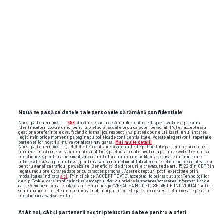
Play Offs
Rayo Vallecano
0
JOI,
19.03
Samsunspor
1
22:00
Samsunspor
1
JOI,
12.03
Rayo Vallecano
3
19:45
Nouă ne pasă ca datele tale personale să rămână confidențiale
Noi și partenerii noștri
589
stocăm și/sau accesăm informații pe dispozitivul dvs., precum
identificatorii cookie unici pentru prelucrarea datelor cu caracter personal. Puteți accepta sau
gestiona preferințele dvs. făcând clic mai jos, respectiv vă puteți opune utilizării unui interes
Formă
legitim în orice moment pe pagina cu politica de confidențialitate. Aceste alegeri vor fi raportate
partenerilor noștri și nu vă vor afecta navigarea.
Mai multe detalii
Noi si partenerii nostri (retelele de socializare si agentiile de publicitate partenere, precum si
furnizorii nostri de servicii de date analitice) prelucram date pentru a permite website-ului sa
functioneze, pentru a personaliza continutul si anunturile publicitare afisate in functie de
interesele si/sau profilul dvs., pentru a va oferi functionalitati aferente retelelor de socializare si
pentru a analiza traficul pe website. Beneficiati de drepturile prevazute de art. 15-22 din GDPR in
legatura cu prelucrarea datelor cu caracter personal. Aceste drepturi pot fi exercitate prin
modalitatea indicata
aici
. Prin click pe “ACCEPT TOATE”, acceptati folosirea tuturor Tehnologiilor
de tip Cookie, care implica inclusiv acceptul dvs. cu privire la stocarea/accesarea informatiilor de
catre Vendor-ii cu care colaboram. Prin click pe “VREAU SA MODIFIC SETARILE INDIVIDUAL” puteti
schimba preferintele in mod individual, mai putin cele legate de cookie strict necesare pentru
functionarea website-ului.
Rayo Vallecano
Samsunspor
Atât noi, cât și partenerii noștri prelucrăm datele pentru a oferi: