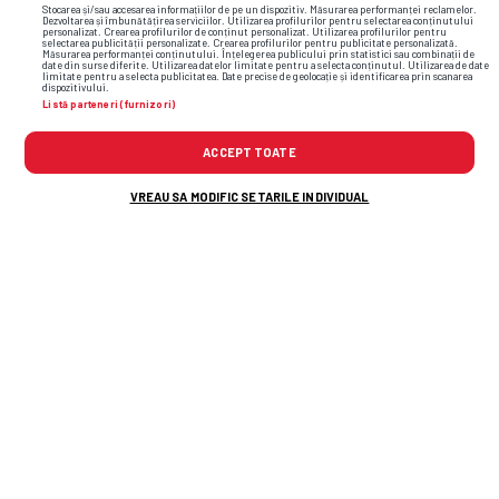
Stocarea și/sau accesarea informațiilor de pe un dispozitiv. Măsurarea performanței reclamelor.
Dezvoltarea și îmbunătățirea serviciilor. Utilizarea profilurilor pentru selectarea conținutului
personalizat. Crearea profilurilor de conținut personalizat. Utilizarea profilurilor pentru
selectarea publicității personalizate. Crearea profilurilor pentru publicitate personalizată.
Măsurarea performanței conținutului. Înțelegerea publicului prin statistici sau combinații de
date din surse diferite. Utilizarea datelor limitate pentru a selecta conținutul. Utilizarea de date
limitate pentru a selecta publicitatea. Date precise de geolocație și identificarea prin scanarea
50%
50%
dispozitivului.
Listă parteneri (furnizori)
ACCEPT TOATE
VREAU SA MODIFIC SETARILE INDIVIDUAL
Loc
ECHIPA
V
E
Î
PCT
14
Rayo Vallecano
0
0
0
0
17
Samsunspor
0
0
0
0