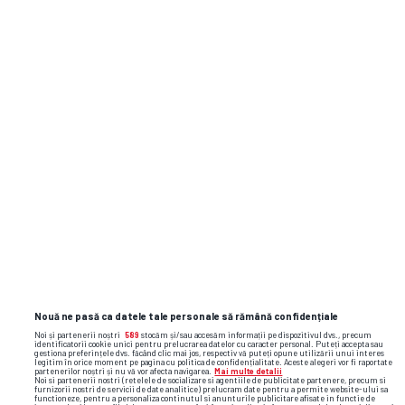
CS Afumati
3
SÂM,
30.11
CSM Resita
2
11:00
Formă
CS Afumati
CSM Resita
Nouă ne pasă ca datele tale personale să rămână confidențiale
Noi și partenerii noștri
589
stocăm și/sau accesăm informații pe dispozitivul dvs., precum
50%
50%
identificatorii cookie unici pentru prelucrarea datelor cu caracter personal. Puteți accepta sau
gestiona preferințele dvs. făcând clic mai jos, respectiv vă puteți opune utilizării unui interes
legitim în orice moment pe pagina cu politica de confidențialitate. Aceste alegeri vor fi raportate
partenerilor noștri și nu vă vor afecta navigarea.
Mai multe detalii
Noi si partenerii nostri (retelele de socializare si agentiile de publicitate partenere, precum si
furnizorii nostri de servicii de date analitice) prelucram date pentru a permite website-ului sa
functioneze, pentru a personaliza continutul si anunturile publicitare afisate in functie de