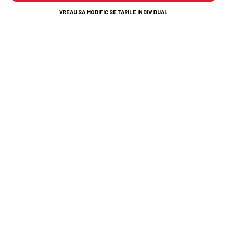
VREAU SA MODIFIC SETARILE INDIVIDUAL
ECHIPA
V
E
Î
PCT
3
Chiajna
2
0
0
6