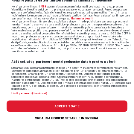
Nouă ne pasă ca datele tale personale să rămână confidențiale
Noi și partenerii noștri
589
stocăm și/sau accesăm informații pe dispozitivul dvs., precum
identificatorii cookie unici pentru prelucrarea datelor cu caracter personal. Puteți accepta sau
gestiona preferințele dvs. făcând clic mai jos, respectiv vă puteți opune utilizării unui interes
legitim în orice moment pe pagina cu politica de confidențialitate. Aceste alegeri vor fi raportate
partenerilor noștri și nu vă vor afecta navigarea.
Mai multe detalii
Noi si partenerii nostri (retelele de socializare si agentiile de publicitate partenere, precum si
40%
60%
furnizorii nostri de servicii de date analitice) prelucram date pentru a permite website-ului sa
functioneze, pentru a personaliza continutul si anunturile publicitare afisate in functie de
interesele si/sau profilul dvs., pentru a va oferi functionalitati aferente retelelor de socializare si
pentru a analiza traficul pe website. Beneficiati de drepturile prevazute de art. 15-22 din GDPR in
legatura cu prelucrarea datelor cu caracter personal. Aceste drepturi pot fi exercitate prin
modalitatea indicata
aici
. Prin click pe “ACCEPT TOATE”, acceptati folosirea tuturor Tehnologiilor
de tip Cookie, care implica inclusiv acceptul dvs. cu privire la stocarea/accesarea informatiilor de
catre Vendor-ii cu care colaboram. Prin click pe “VREAU SA MODIFIC SETARILE INDIVIDUAL” puteti
schimba preferintele in mod individual, mai putin cele legate de cookie strict necesare pentru
functionarea website-ului.
Atât noi, cât și partenerii noștri prelucrăm datele pentru a oferi:
Loc
Stocarea și/sau accesarea informațiilor de pe un dispozitiv. Măsurarea performanței reclamelor.
Dezvoltarea și îmbunătățirea serviciilor. Utilizarea profilurilor pentru selectarea conținutului
personalizat. Crearea profilurilor de conținut personalizat. Utilizarea profilurilor pentru
selectarea publicității personalizate. Crearea profilurilor pentru publicitate personalizată.
Măsurarea performanței conținutului. Înțelegerea publicului prin statistici sau combinații de
date din surse diferite. Utilizarea datelor limitate pentru a selecta conținutul. Utilizarea de date
ECHIPA
V
E
Î
PCT
limitate pentru a selecta publicitatea. Date precise de geolocație și identificarea prin scanarea
dispozitivului.
Listă parteneri (furnizori)
15
Dumbravita
0
1
1
1
ACCEPT TOATE
14
CSC Șelimbăr
0
1
1
1
VREAU SA MODIFIC SETARILE INDIVIDUAL