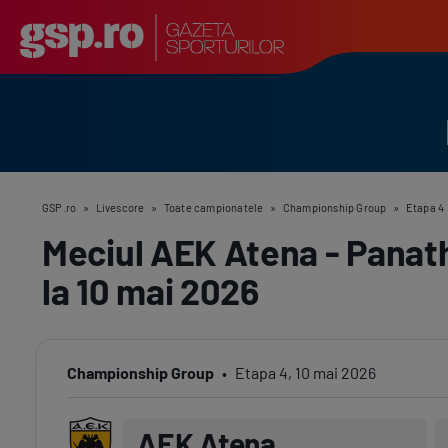
GSP.ro
»
Livescore
»
Toate campionatele
»
Championship Group
»
Etapa 4
Meciul AEK Atena - Panat
la 10 mai 2026
Championship Group
Etapa
4
,
10 mai 2026
AEK Atena