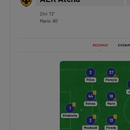
Zini
72
'
Mario
90
'
REZUMAT
EVENI
3
37
Pilios
Pereyra
J
44
18
Relvas
Marin
1
Strakosha
2
13
Moukoudi
Pineda