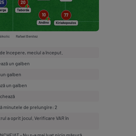
20
25
Taborda
arga
10
77
Andino
Kiriakopoulos
ikolic
Rafael Benitez
de începere, meciul a început.
ează un galben
 un galben
ază un galben
chează
tă minutele de prelungire: 2
l a oprit jocul. Verificare VAR în
CHEIAT - Nu s-a mai luat nicio măsură