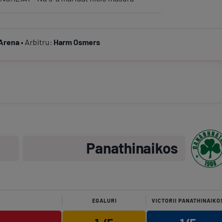
luieră sfârşitul primei reprize
Arena
• Arbitru:
Harm Osmers
a.
ază un galben
 marchează
sează un galben
este înlocuit de Zini
chează
Panathinaikos
şi este înlocuit de Anass Zaroury
i este înlocuit de Manolis Siopis
este înlocuit de Adriano Jagusic
EGALURI
VICTORII PANATHINAIKO
 un galben