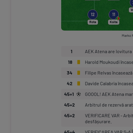
V
12
11
Rota
Koita
Marko N
1
AEK Atena are lovitura 
18
Harold Moukoudi încas
34
Filipe Relvas încasează
42
Davide Calabria încase
45+1
GOOOL! AEK Atena mar
45+2
Arbitrul de rezervă ara
45+2
VERIFICARE VAR - Arbitru
desfășurare.
45+4
VERIFICAREA VAR S-A ÎN