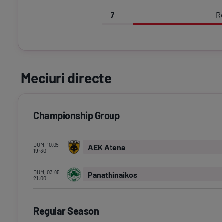
7
R
Meciuri directe
Championship Group
DUM, 10.05
AEK Atena
19:30
DUM, 03.05
Panathinaikos
21:00
Regular Season