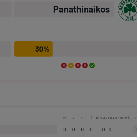
Panathinaikos
30%
M
V
E
Î
GOLAVERAJ
FORMĂ
P
0
0
0
0
0 - 0