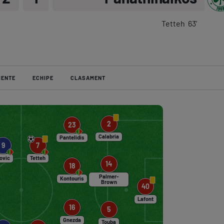
Ser
Tetteh
63
'
Echi
MENTE
ECHIPE
CLASAMENT
Program TV
Pariuri spor
2
23
Calabria
Pantelidis
7
9
Tetteh
ovic
14
18
Palmer-
Kontouris
Brown
40
Lafont
16
5
Gnezda
Touba