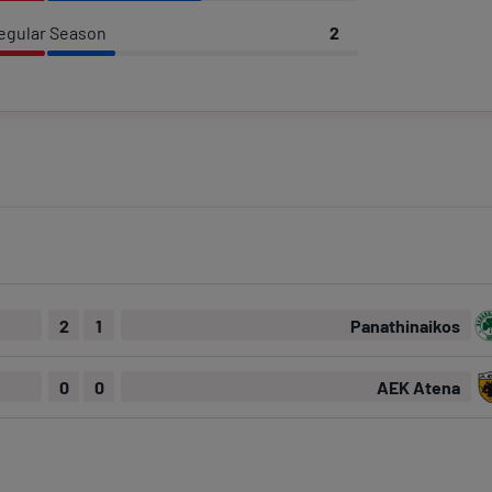
egular Season
2
2
1
Panathinaikos
0
0
AEK Atena