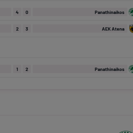
4
0
Panathinaikos
2
3
AEK Atena
1
2
Panathinaikos