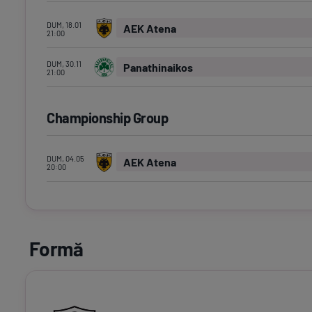
DUM, 18.01
AEK Atena
21:00
DUM, 30.11
Panathinaikos
21:00
Championship Group
DUM, 04.05
AEK Atena
20:00
Formă