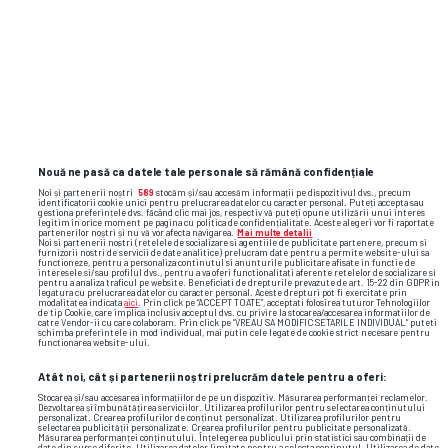
Meciuri directe
Championship Group
PAOK Salonic
1
MIE,
13.05
AEK Atena
1
19:30
Nouă ne pasă ca datele tale personale să rămână confidențiale
Noi și partenerii noștri
589
stocăm și/sau accesăm informații pe dispozitivul dvs., precum
identificatorii cookie unici pentru prelucrarea datelor cu caracter personal. Puteți accepta sau
AEK Atena
3
DUM,
gestiona preferințele dvs. făcând clic mai jos, respectiv vă puteți opune utilizării unui interes
19.04
legitim în orice moment pe pagina cu politica de confidențialitate. Aceste alegeri vor fi raportate
PAOK Salonic
0
partenerilor noștri și nu vă vor afecta navigarea.
Mai multe detalii
18:00
Noi si partenerii nostri (retelele de socializare si agentiile de publicitate partenere, precum si
furnizorii nostri de servicii de date analitice) prelucram date pentru a permite website-ului sa
functioneze, pentru a personaliza continutul si anunturile publicitare afisate in functie de
interesele si/sau profilul dvs., pentru a va oferi functionalitati aferente retelelor de socializare si
Regular Season
pentru a analiza traficul pe website. Beneficiati de drepturile prevazute de art. 15-22 din GDPR in
legatura cu prelucrarea datelor cu caracter personal. Aceste drepturi pot fi exercitate prin
modalitatea indicata
aici
. Prin click pe “ACCEPT TOATE”, acceptati folosirea tuturor Tehnologiilor
de tip Cookie, care implica inclusiv acceptul dvs. cu privire la stocarea/accesarea informatiilor de
catre Vendor-ii cu care colaboram. Prin click pe “VREAU SA MODIFIC SETARILE INDIVIDUAL” puteti
schimba preferintele in mod individual, mai putin cele legate de cookie strict necesare pentru
PAOK Salonic
0
functionarea website-ului.
DUM,
15.02
AEK Atena
0
19:30
Atât noi, cât și partenerii noștri prelucrăm datele pentru a oferi:
Stocarea și/sau accesarea informațiilor de pe un dispozitiv. Măsurarea performanței reclamelor.
Dezvoltarea și îmbunătățirea serviciilor. Utilizarea profilurilor pentru selectarea conținutului
AEK Atena
0
DUM,
personalizat. Crearea profilurilor de conținut personalizat. Utilizarea profilurilor pentru
19.10
selectarea publicității personalizate. Crearea profilurilor pentru publicitate personalizată.
PAOK Salonic
2
Măsurarea performanței conținutului. Înțelegerea publicului prin statistici sau combinații de
21:00
date din surse diferite. Utilizarea datelor limitate pentru a selecta conținutul. Utilizarea de date