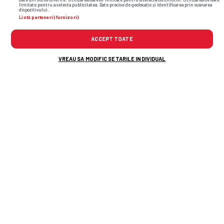
limitate pentru a selecta publicitatea. Date precise de geolocație și identificarea prin scanarea
dispozitivului.
Listă parteneri (furnizori)
Championship Group
ACCEPT TOATE
PAOK Salonic
1
DUM,
11.05
VREAU SA MODIFIC SETARILE INDIVIDUAL
AEK Atena
0
20:00
Formă
PAOK Salonic
AEK Atena