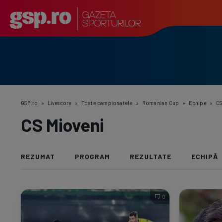
GSP.ro
»
Livescore
»
Toate campionatele
»
Romanian Cup
»
Echipe
»
CS
CS Mioveni
REZUMAT
PROGRAM
REZULTATE
ECHIPĂ
0