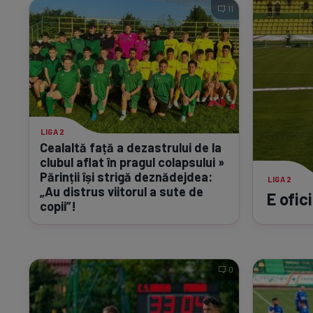
11
LIGA 2
Cealaltă față a dezastrului de la
clubul aflat în pragul colapsului »
Părinții își strigă deznădejdea:
LIGA 2
„Au distrus viitorul a sute de
E ofic
copii”!
0