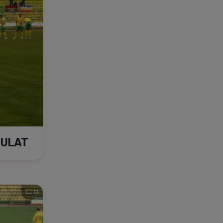
ANULAT
19