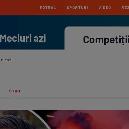
FOTBAL
SPORTURI
VIDEO
REZ
România
Interna
Meciuri azi
Superliga
Cham
Competiți
Echipe
Meciuri
Clasament
Echipe
Liga 2
Euro
Echipe
Meciuri
Clasament
Echipe
 Mioveni
Cupa României
Conf
Echipe
Meciuri
Echipe
La L
ȘTIRI
Echipe
Prem
Echipe
Bund
Echipe