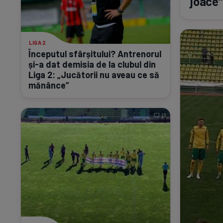
joace”
LIGA 2
Începutul sfârșitului? Antrenorul
și-a
dat demisia de la clubul din
Liga 2: „Jucătorii nu aveau ce să
mănânce”
13