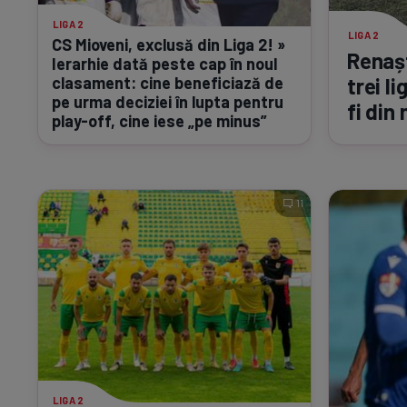
LIGA 2
LIGA 2
CS Mioveni, exclusă din Liga 2! »
Renașt
Ierarhie dată peste cap în noul
clasament: cine beneficiază de
trei l
pe urma deciziei în lupta pentru
fi din 
play-off,
cine iese „pe minus”
11
LIGA 2