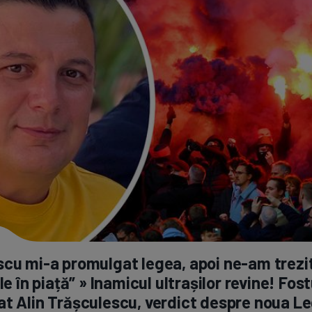
Seri
Echipe
Program TV
Pariuri spor
scu
mi-a
promulgat legea, apoi
ne-am
trezi
ile în piață” » Inamicul ultrașilor revine! Fost
t Alin Trășculescu, verdict despre noua Le