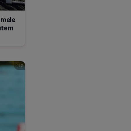
rimele
Putem
3