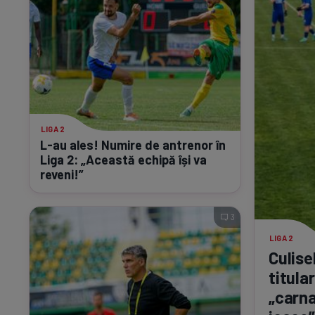
LIGA 2
L-au
ales! Numire de antrenor în
Liga 2: „Această echipă își va
reveni!”
3
LIGA 2
Culise
titula
„carna