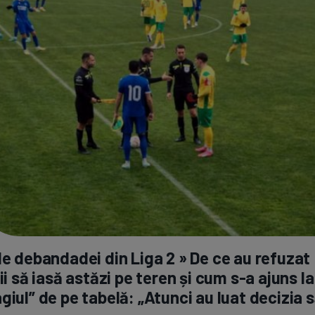
le debandadei din Liga 2 » De ce au refuzat
rii să iasă astăzi pe teren și cum
s-a
ajuns la
giul” de pe tabelă: „Atunci au luat decizia 