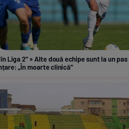
e în Liga 2” » Alte două echipe sunt la un pas
nțare: „În moarte clinică”