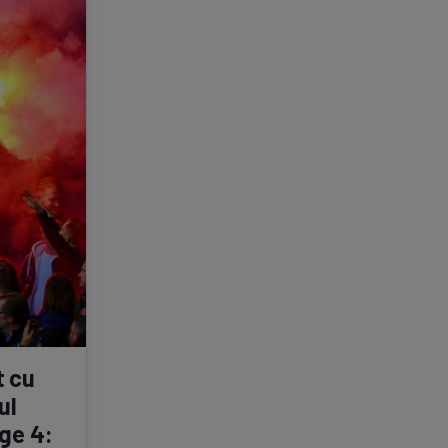
e A
Meciuri
Clasament
tive
Știri Video
Game Center
t cu
ul
ge 4: