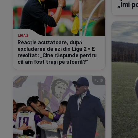
„Îmi p
LIGA 2
Reacție acuzatoare, după
excluderea de azi din Liga 2 » E
revoltat: „Cine răspunde pentru
că am fost trași pe sfoară?”
19