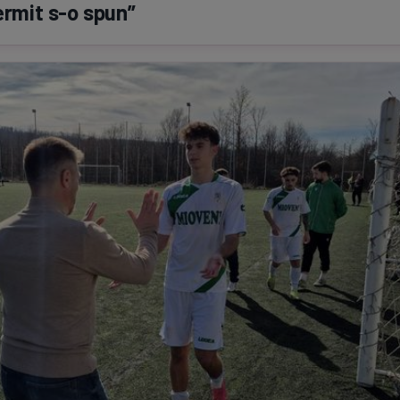
ermit
s-o
spun”