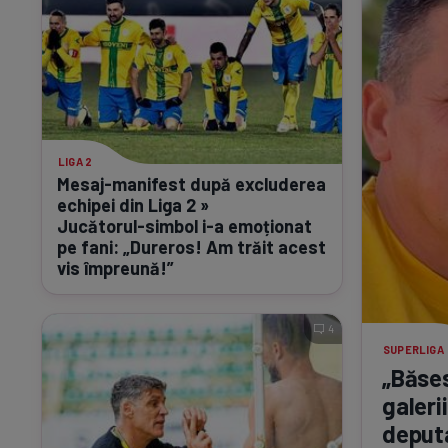
LIGA 2
Mesaj-manifest
după excluderea
echipei din Liga 2 »
Jucătorul-simbol
i-a
emoționat
pe fani: „Dureros! Am trăit acest
vis împreună!”
4
SUPERLIGA
„Băse
galeri
deputa