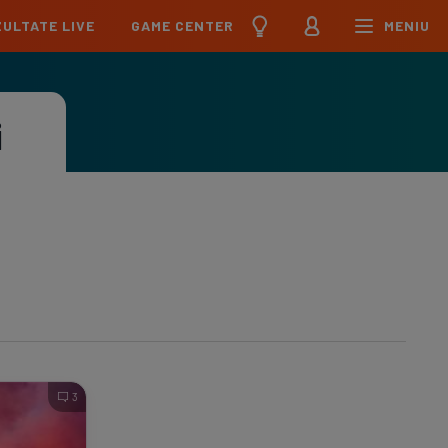
ULTATE LIVE
GAME CENTER
MENIU
țional
Echipa Națională
pions League
Echipa Națională
i
Meciuri
Clasament
Program
Jucători
pa League
U21
Meciuri
Clasament
Program
Jucători
erence League
Meciuri
Clasament
iga
Meciuri
Clasament
ier League
Meciuri
Clasament
3
esliga
Meciuri
Clasament