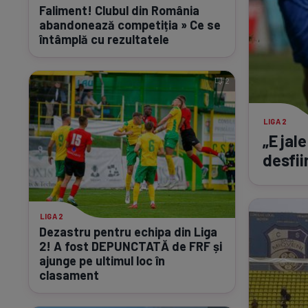
Faliment! Clubul din România
abandonează competiția » Ce se
întâmplă cu rezultatele
2
LIGA 2
„E jal
desfii
LIGA 2
Dezastru pentru echipa din Liga
2! A fost DEPUNCTATĂ de FRF și
ajunge pe ultimul loc în
clasament