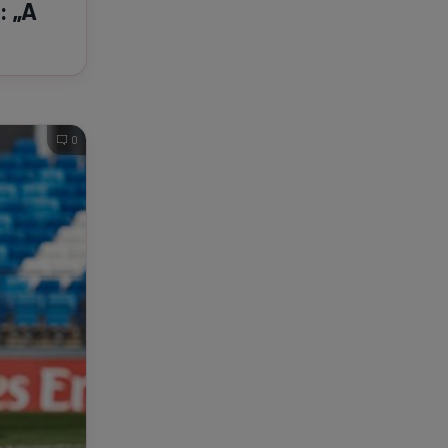
: „A
0