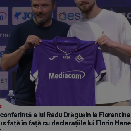
E
conferință a lui Radu Drăgușin la Fiorentina
us față în față cu declarațiile lui Florin Man
”