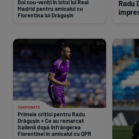
Doi
nou-veniți
în lotul lui Real
Radu D
Madrid pentru amicalul cu
impre
Fiorentina lui Drăgușin
11
CAMPIONATE
Primele critici pentru Radu
Drăgușin » Ce au remarcat
italienii după înfrângerea
Fiorentinei în amicalul cu QPR