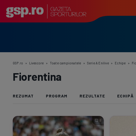
GSP.ro
»
Livescore
»
Toate campionatele
»
Serie A Enilive
»
Echipe
»
Fi
Fiorentina
REZUMAT
PROGRAM
REZULTATE
ECHIPĂ
8