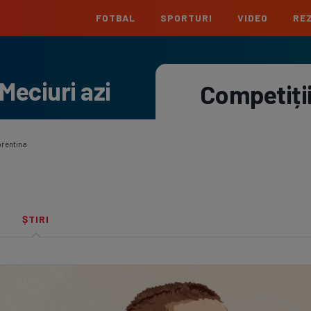
FOTBAL
SPORTURI
VIDEO
REZ
România
Interna
Meciuri azi
Superliga
Cham
Competiți
Echipe
Meciuri
Clasament
Echipe
Liga 2
Euro
Echipe
Meciuri
Clasament
Echipe
orentina
Cupa României
Conf
Echipe
Meciuri
Echipe
La L
ȘTIRI
Echipe
Prem
Echipe
Bund
Echipe