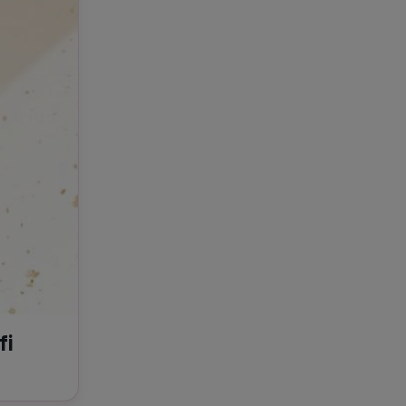
e A
Meciuri
Clasament
tive
Știri Video
Game Center
fi