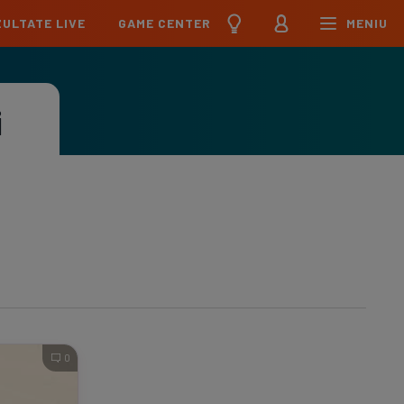
ULTATE LIVE
GAME CENTER
MENIU
țional
Echipa Națională
pions League
Echipa Națională
i
Meciuri
Clasament
Program
Jucători
pa League
U21
Meciuri
Clasament
Program
Jucători
erence League
Meciuri
Clasament
iga
Meciuri
Clasament
ier League
Meciuri
Clasament
0
esliga
Meciuri
Clasament