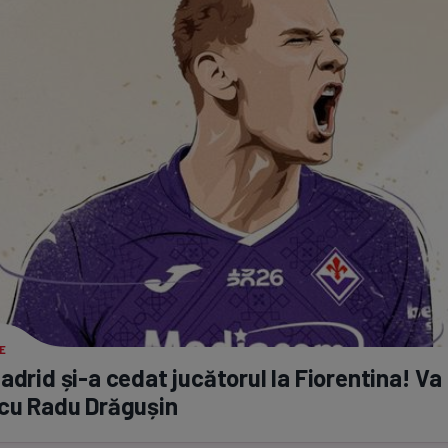
Seri
Echipe
Program TV
Pariuri spor
E
Madrid
și-a
cedat jucătorul la Fiorentina! Va 
 cu Radu Drăgușin