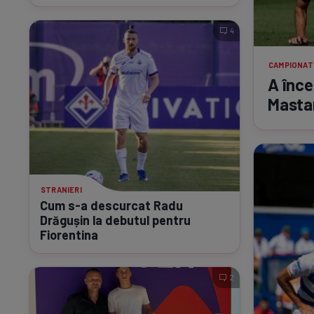
4
CAMPIONAT
A înce
Masta
STRANIERI
Cum
s-a
descurcat Radu
Drăgușin la debutul pentru
Fiorentina
2