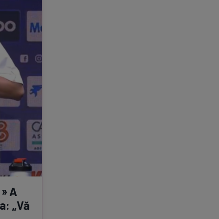
 » A
ea: „Vă