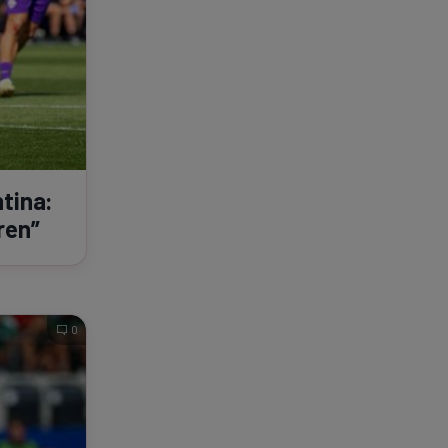
ntina:
ren”
0