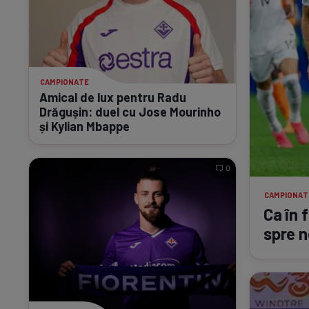
CAMPIONATE
Amical de lux pentru Radu
Drăgușin: duel cu Jose Mourinho
și Kylian Mbappe
0
CAMPIONAT
Ca în 
spre n