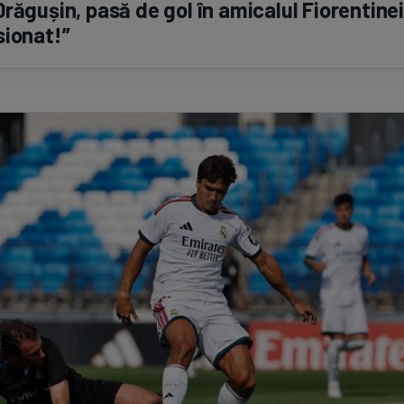
răgușin, pasă de gol în amicalul Fiorentinei
sionat!”