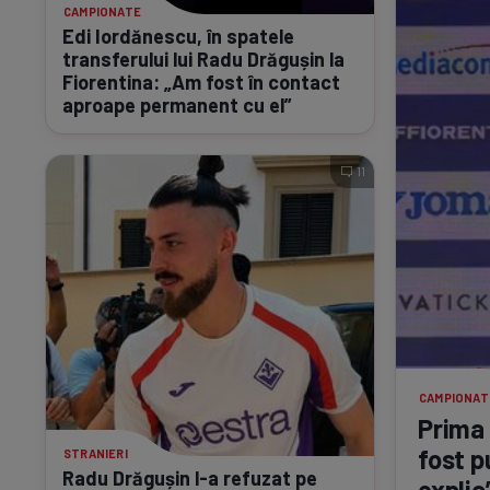
CAMPIONATE
Edi Iordănescu, în spatele
transferului lui Radu Drăgușin la
Fiorentina: „Am fost în contact
aproape permanent cu el”
11
CAMPIONAT
Prima 
fost p
STRANIERI
Radu Drăgușin
l-a
refuzat pe
explic