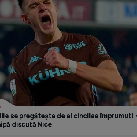
Seri
Echipe
Program TV
Pariuri spor
E
Ilie se pregătește de al cincilea împrumut! 
ipă discută Nice