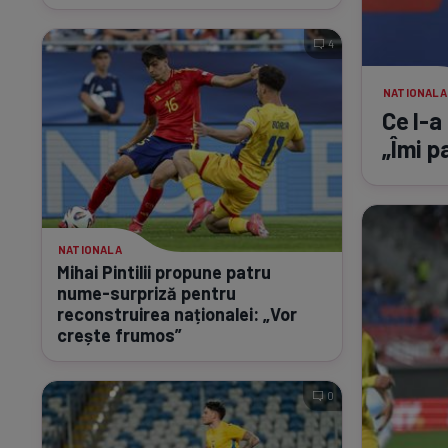
4
NATIONALA
Ce
l-a
„Îmi p
NATIONALA
Mihai Pintilii propune patru
nume-surpriză
pentru
reconstruirea naționalei: „Vor
crește frumos”
0