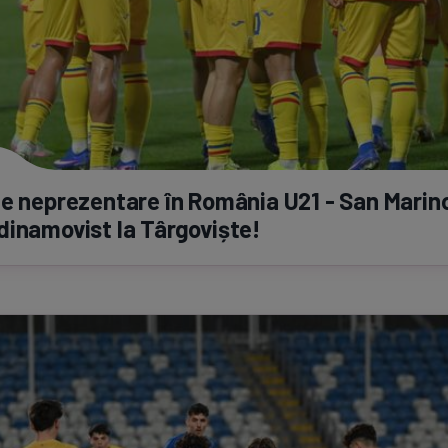
e neprezentare în România U21 - San Marino
inamovist la Târgoviște!