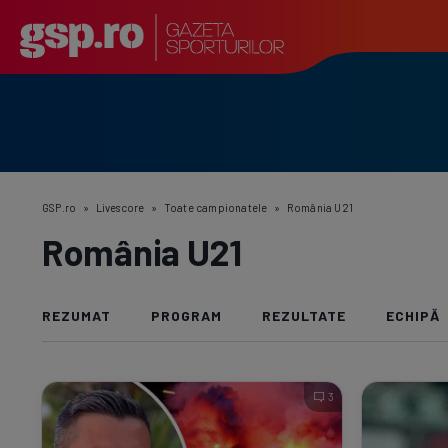
GSP.ro
»
Livescore
»
Toate campionatele
»
România U21
România U21
REZUMAT
PROGRAM
REZULTATE
ECHIPĂ
3