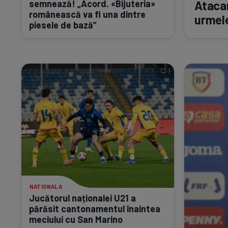
semnează! „Acord. «Bijuteria»
Ataca
românească va fi una dintre
urmele
piesele de bază”
1
NATIONALA
Jucătorul naționalei U21 a
părăsit cantonamentul înaintea
meciului cu San Marino