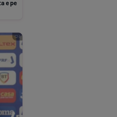
ta e pe
0