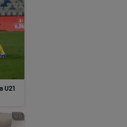
a U21
27