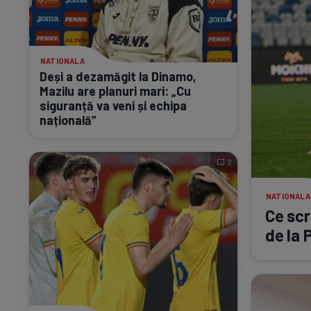
NATIONALA
Deși a dezamăgit la Dinamo,
Mazilu are planuri mari: „Cu
siguranță va veni și echipa
națională”
2
NATIONALA
Ce scr
de la 