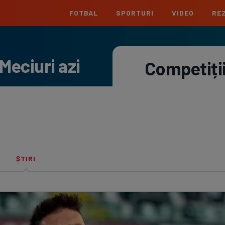
FOTBAL
SPORTURI
VIDEO
REZ
România
Interna
Meciuri azi
Superliga
Cham
Competiți
Echipe
Meciuri
Clasament
Echipe
Liga 2
Euro
Echipe
Meciuri
Clasament
Echipe
Cupa României
Conf
Echipe
Meciuri
Echipe
La L
ȘTIRI
Echipe
Prem
Echipe
Bund
Echipe