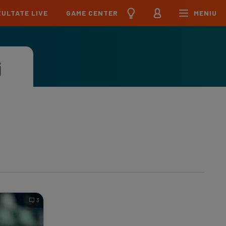
ULTATE LIVE
GAME CENTER
MENIU
țional
Echipa Națională
pions League
Echipa Națională
i
Meciuri
Clasament
Program
Jucători
pa League
U21
Meciuri
Clasament
Program
Jucători
erence League
Meciuri
Clasament
iga
Meciuri
Clasament
ier League
Meciuri
Clasament
3
esliga
Meciuri
Clasament