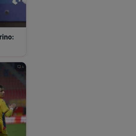
rino:
4