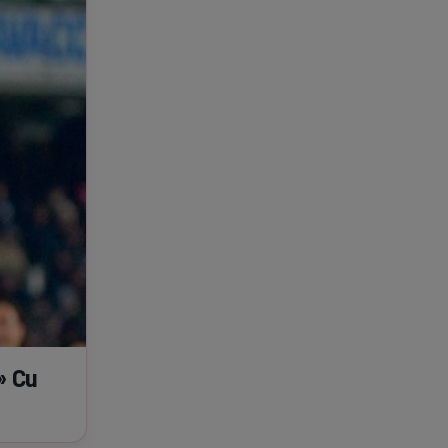
e A
Meciuri
Clasament
tive
Știri Video
Game Center
» Cu