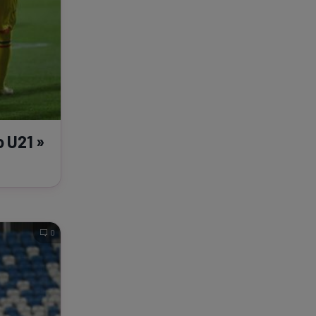
 U21 »
0