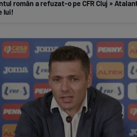
ntul român a
refuzat-o
pe CFR Cluj » Atalan
 lui!