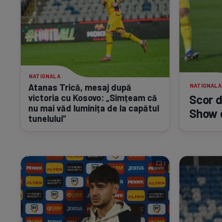
NATIONALA
Atanas Trică, mesaj după
NATIONALA
victoria cu Kosovo: „Simțeam că
Scor d
nu mai văd luminița de la capătul
Show d
tunelului”
1