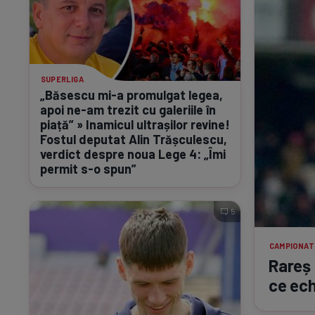
SUPERLIGA
„Băsescu
mi-a
promulgat legea,
apoi
ne-am
trezit cu galeriile în
piață” » Inamicul ultrașilor revine!
Fostul deputat Alin Trășculescu,
verdict despre noua Lege 4: „Îmi
permit
s-o
spun”
5
CAMPIONAT
Rareș 
ce ech