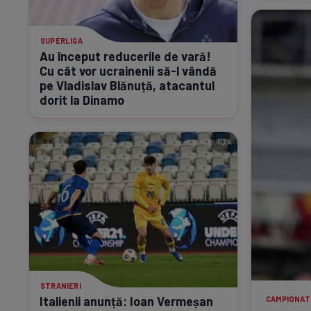
SUPERLIGA
Au început reducerile de vară!
Cu cât vor ucrainenii
să-l
vândă
pe Vladislav Blănuță, atacantul
dorit la Dinamo
4
STRANIERI
Italienii anunță: Ioan Vermeșan
CAMPIONAT