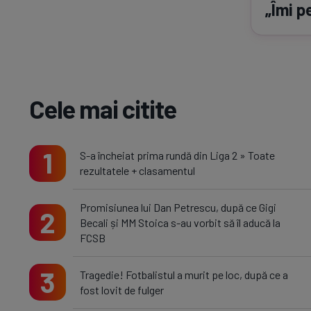
„Îmi p
Cele mai citite
1
S-a încheiat prima rundă din Liga 2 » Toate
rezultatele + clasamentul
Promisiunea lui Dan Petrescu, după ce Gigi
2
Becali și MM Stoica s-au vorbit să îl aducă la
FCSB
3
Tragedie! Fotbalistul a murit pe loc, după ce a
fost lovit de fulger