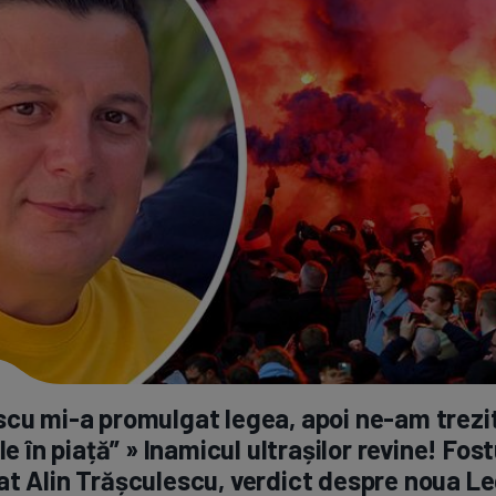
Seri
Echipe
Program TV
Pariuri spor
scu
mi-a
promulgat legea, apoi
ne-am
trezi
ile în piață” » Inamicul ultrașilor revine! Fost
t Alin Trășculescu, verdict despre noua Le