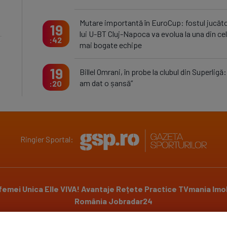
Mutare importantă în EuroCup: fostul jucăto
19
lui U-BT Cluj-Napoca va evolua la una din ce
42
mai bogate echipe
19
Billel Omrani, în probe la clubul din Superligă: 
am dat o șansă”
20
Ringier Sportal:
 femei
Unica
Elle
VIVA!
Avantaje
Rețete Practice
TVmania
Imob
România
Jobradar24