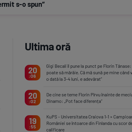
ermit
s-o
spun”
Ultima oră
Gigi Becali îl pune la punct pe Florin Tănase:
20
poate să mărâie. Că mă sună pe mine când v
06
o dată la 3-4 luni, e adevărat”
20
De cine se teme Florin Pîrvu înainte de meci
Dinamo: „Pot face diferența”
02
KuPS - Universitatea Craiova 1-1 » Campioa
19
României se întoarce din Finlanda cu scor d
55
calificare