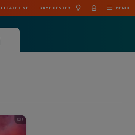
ULTATE LIVE
GAME CENTER
MENIU
țional
Echipa Națională
pions League
Echipa Națională
i
Meciuri
Clasament
Program
Jucători
pa League
U21
Meciuri
Clasament
Program
Jucători
erence League
Meciuri
Clasament
iga
Meciuri
Clasament
ier League
Meciuri
Clasament
3
esliga
Meciuri
Clasament