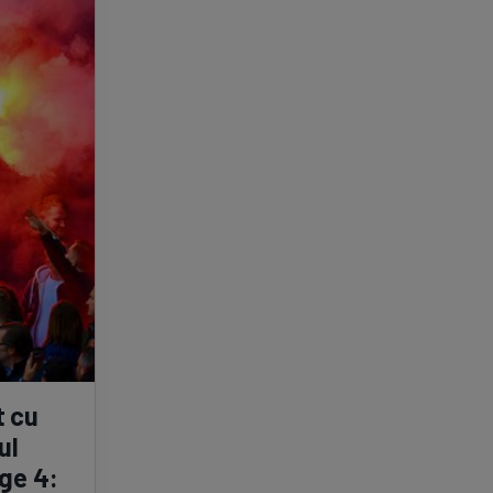
e A
Meciuri
Clasament
tive
Știri Video
Game Center
t cu
ul
ge 4: