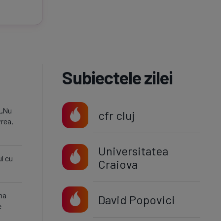
Subiectele zilei
 „Nu
cfr cluj
rea,
Universitatea
ul cu
Craiova
na
David Popovici
e