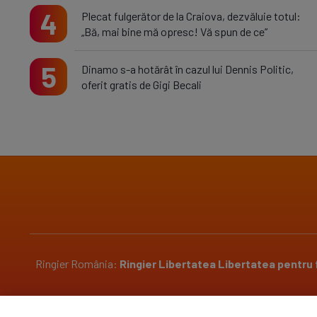
4
Plecat fulgerător de la Craiova, dezvăluie totul:
„Bă, mai bine mă opresc! Vă spun de ce”
5
Dinamo s-a hotărât în cazul lui Dennis Politic,
oferit gratis de Gigi Becali
Ringier România:
Ringier
Libertatea
Libertatea pentru