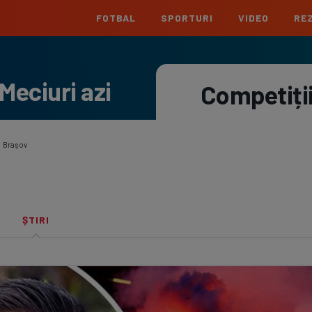
FOTBAL
SPORTURI
VIDEO
REZ
România
Interna
Meciuri azi
Superliga
Cham
Competiți
Echipe
Meciuri
Clasament
Echipe
Liga 2
Euro
Echipe
Meciuri
Clasament
Echipe
 Braşov
Cupa României
Conf
Echipe
Meciuri
Echipe
La L
ȘTIRI
Echipe
Prem
Echipe
Bund
Echipe