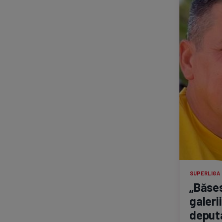
SUPERLIGA
„Băse
galeri
deputa