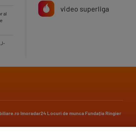
video superliga
r al
le
„I-
iliare.ro
Imoradar24
Locuri de munca
Fundația Ringier