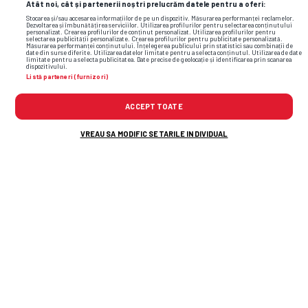
Atât noi, cât și partenerii noștri prelucrăm datele pentru a oferi:
Stocarea și/sau accesarea informațiilor de pe un dispozitiv. Măsurarea performanței reclamelor.
Dezvoltarea și îmbunătățirea serviciilor. Utilizarea profilurilor pentru selectarea conținutului
personalizat. Crearea profilurilor de conținut personalizat. Utilizarea profilurilor pentru
selectarea publicității personalizate. Crearea profilurilor pentru publicitate personalizată.
Măsurarea performanței conținutului. Înțelegerea publicului prin statistici sau combinații de
date din surse diferite. Utilizarea datelor limitate pentru a selecta conținutul. Utilizarea de date
limitate pentru a selecta publicitatea. Date precise de geolocație și identificarea prin scanarea
dispozitivului.
Listă parteneri (furnizori)
ACCEPT TOATE
VREAU SA MODIFIC SETARILE INDIVIDUAL