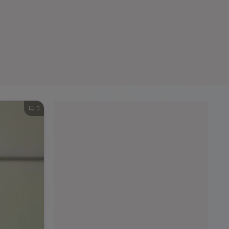
e A
Meciuri
Clasament
0