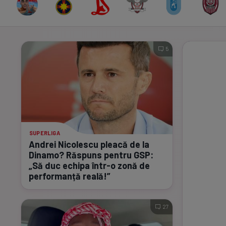
5
SUPERLIGA
Andrei Nicolescu pleacă de la
Dinamo? Răspuns pentru GSP:
„Să duc echipa
într-o
zonă de
performanță reală!”
27