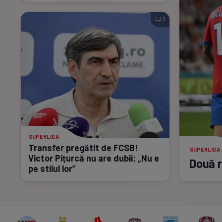
3
SUPERLIGA
Transfer pregătit de FCSB!
SUPERLIGA
Victor Pițurcă nu are dubii: „Nu e
Două r
pe stilul lor”