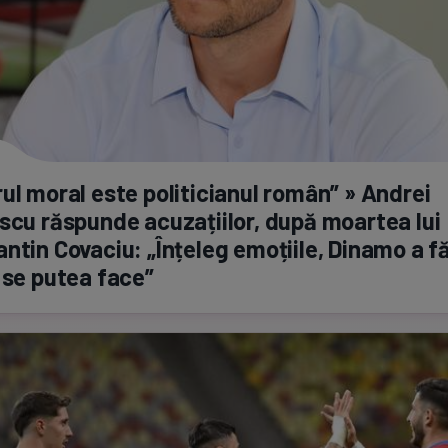
ul moral este politicianul român” » Andrei
scu răspunde acuzațiilor, după moartea lui
ntin Covaciu: „Înțeleg emoțiile, Dinamo a f
 se putea face”