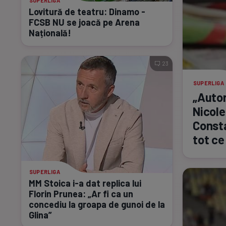
SUPERLIGA
Lovitură de teatru: Dinamo -
FCSB NU se joacă pe Arena
Națională!
23
SUPERLIGA
„Autor
Nicole
Consta
tot ce
SUPERLIGA
MM Stoica
i-a
dat replica lui
Florin Prunea: „Ar fi ca un
concediu la groapa de gunoi de la
Glina”