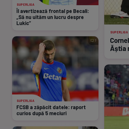
SUPERLIGA
Îl avertizează frontal pe Becali:
„Să nu uităm un lucru despre
Lukic”
SUPERLIGA
Cornel
7
Ăștia 
SUPERLIGA
FCSB a zăpăcit datele: raport
curios după 5 meciuri