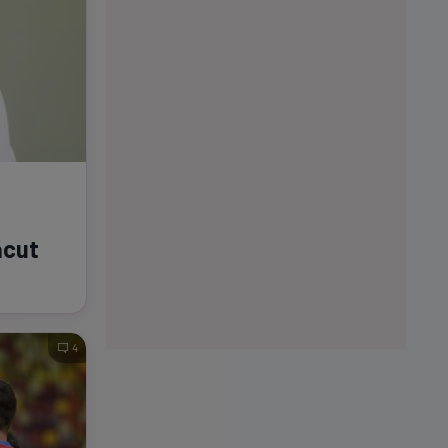
ăcut
4