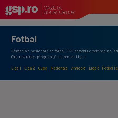
Fotbal
România e pasionată de fotbal. GSP dezvăluie cele mai noi ști
Cluj, rezultate, program și clasament Liga 1.
Liga 1
Liga 2
Cupa
Nationala
Amicale
Liga 3
Fotbal F