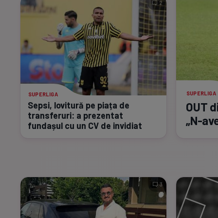
2
SUPERLIGA
SUPERLIGA
OUT di
Sepsi, lovitură pe piața de
transferuri: a prezentat
„N-av
fundașul cu un CV de invidiat
3