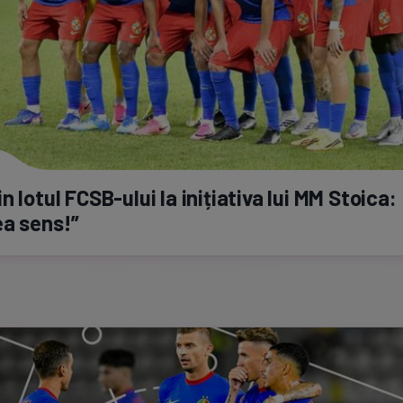
n lotul
FCSB-ului
la inițiativa lui MM Stoica:
ea
sens!”