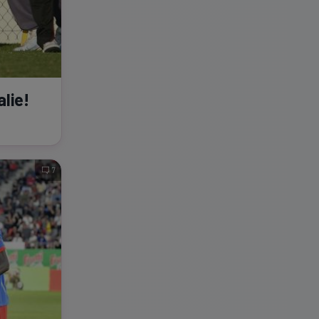
alie!
7