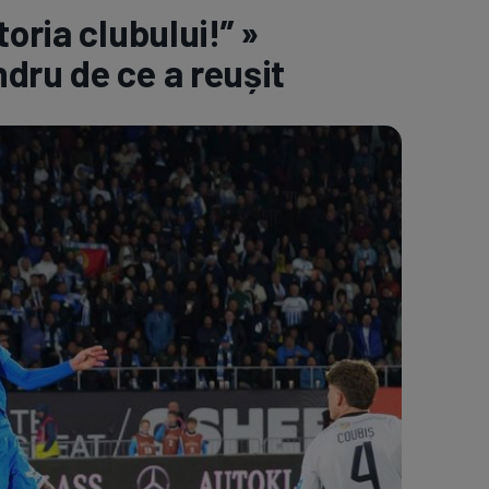
oria clubului!” »
e A
Meciuri
Clasament
dru de ce a reușit