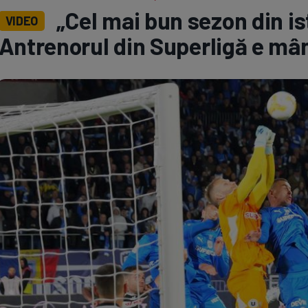
„Cel mai bun sezon din ist
VIDEO
Seri
Echipe
Antrenorul din Superligă e mân
Program TV