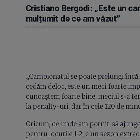
Cristiano Bergodi: „Este un ca
mulțumit de ce am văzut”
„Campionatul se poate prelungi încă 
cedăm deloc, este un meci foarte impo
cunoaștem foarte bine, meciul s-a te
la penalty-uri, dar în cele 120 de min
Oricum, de unde am pornit, să ajunge
pentru locurile 1-2, e un sezon extra