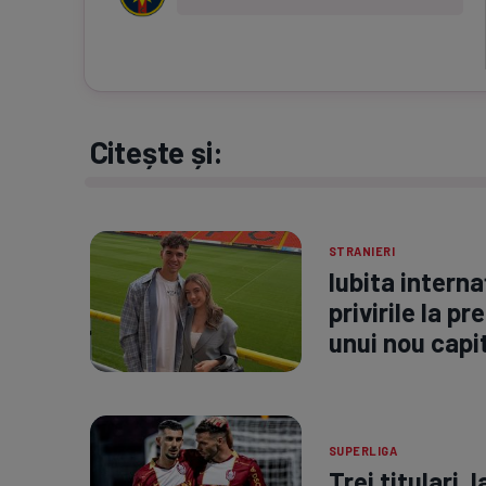
Citește și:
STRANIERI
Iubita interna
privirile la p
unui nou capit
SUPERLIGA
Trei titulari, 