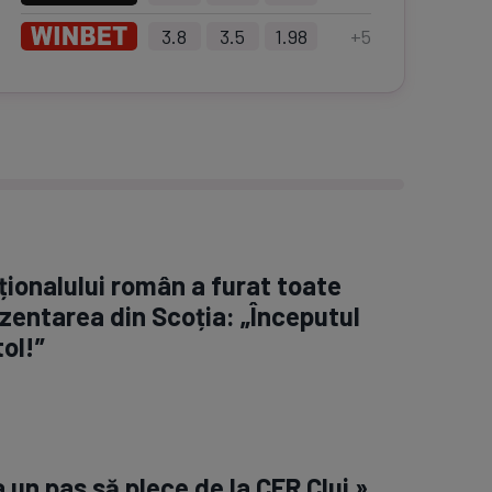
3.8
3.5
1.98
+
5
ționalului român a furat toate
rezentarea din Scoția: „Începutul
ol!”
la un pas să plece de la CFR Cluj »