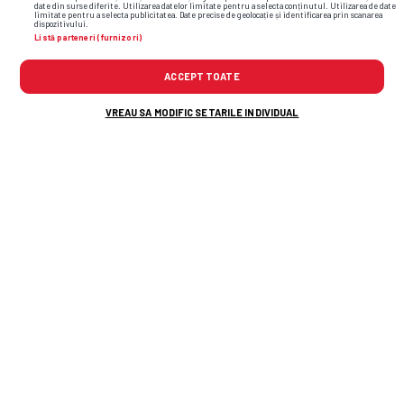
date din surse diferite. Utilizarea datelor limitate pentru a selecta conținutul. Utilizarea de date
limitate pentru a selecta publicitatea. Date precise de geolocație și identificarea prin scanarea
dispozitivului.
Listă parteneri (furnizori)
ACCEPT TOATE
VREAU SA MODIFIC SETARILE INDIVIDUAL
Ioan Varga spune că îi dă afară de la CFR
Cluj: „Inclusiv pantaloni, antrenori și câțiva
dintre jucători”
Mario Camora, după umilința trăită de
CFR: „Pleacă de la copii și juniori! Ei nu
le iau banii părinților”