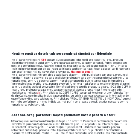
Nouă ne pasă ca datele tale personale să rămână confidențiale
Noi și partenerii noștri
589
stocăm și/sau accesăm informații pe dispozitivul dvs., precum
identificatorii cookie unici pentru prelucrarea datelor cu caracter personal. Puteți accepta sau
gestiona preferințele dvs. făcând clic mai jos, respectiv vă puteți opune utilizării unui interes
legitim în orice moment pe pagina cu politica de confidențialitate. Aceste alegeri vor fi raportate
partenerilor noștri și nu vă vor afecta navigarea.
Mai multe detalii
Noi si partenerii nostri (retelele de socializare si agentiile de publicitate partenere, precum si
furnizorii nostri de servicii de date analitice) prelucram date pentru a permite website-ului sa
functioneze, pentru a personaliza continutul si anunturile publicitare afisate in functie de
interesele si/sau profilul dvs., pentru a va oferi functionalitati aferente retelelor de socializare si
pentru a analiza traficul pe website. Beneficiati de drepturile prevazute de art. 15-22 din GDPR in
legatura cu prelucrarea datelor cu caracter personal. Aceste drepturi pot fi exercitate prin
modalitatea indicata
aici
. Prin click pe “ACCEPT TOATE”, acceptati folosirea tuturor Tehnologiilor
de tip Cookie, care implica inclusiv acceptul dvs. cu privire la stocarea/accesarea informatiilor de
catre Vendor-ii cu care colaboram. Prin click pe “VREAU SA MODIFIC SETARILE INDIVIDUAL” puteti
TOP ȘTIRI
ȘTIRI SPORT
schimba preferintele in mod individual, mai putin cele legate de cookie strict necesare pentru
functionarea website-ului.
Atât noi, cât și partenerii noștri prelucrăm datele pentru a oferi:
Stocarea și/sau accesarea informațiilor de pe un dispozitiv. Măsurarea performanței reclamelor.
Dezvoltarea și îmbunătățirea serviciilor. Utilizarea profilurilor pentru selectarea conținutului
personalizat. Crearea profilurilor de conținut personalizat. Utilizarea profilurilor pentru
selectarea publicității personalizate. Crearea profilurilor pentru publicitate personalizată.
Măsurarea performanței conținutului. Înțelegerea publicului prin statistici sau combinații de