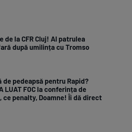
 de la CFR Cluj! Al patrulea
fară după umilința cu Tromso
ră de pedeapsă pentru Rapid?
A LUAT FOC la conferința de
 ce penalty, Doamne! Îi dă direct