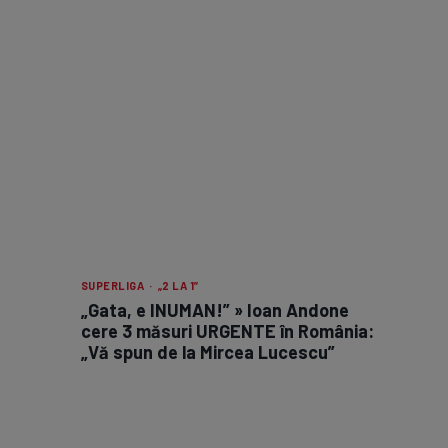
SUPERLIGA · „2 LA 1”
„Gata, e INUMAN!” » Ioan Andone
cere 3 măsuri URGENTE în România:
„Vă spun de la Mircea Lucescu”