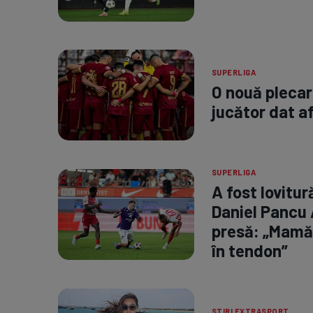
SUPERLIGA
O nouă plecare
jucător dat a
SUPERLIGA
A fost lovitu
Daniel Pancu 
presă: „Mamă,
în tendon”
STIRI EXTRASPORT