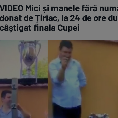
VIDEO Mici și manele fără numă
Seri
Echipe
donat de Țiriac, la 24 de ore d
câștigat finala Cupei
Program TV