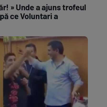
r! » Unde a ajuns trofeul
e A
Meciuri
Clasament
upă ce Voluntari a