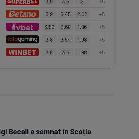
3.9
3.5
2
+
5
3.9
3.45
2.02
+
5
3.89
3.68
1.96
+
5
3.8
3.64
1.98
+
5
3.8
3.5
1.98
+
5
igi Becali a semnat în Scoția