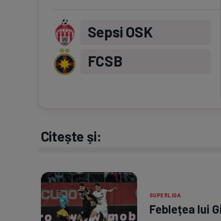
Sepsi OSK
FCSB
Citește și:
SUPERLIGA
Feblețea lui G