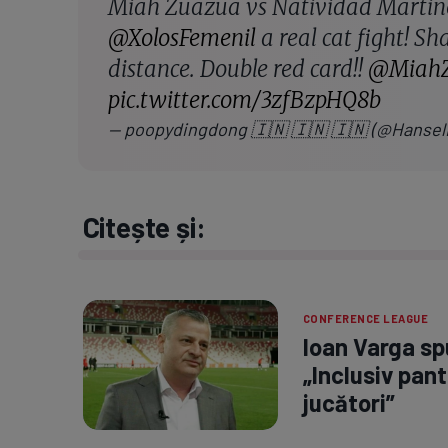
Miah Zuazua vs Natividad Marti
@XolosFemenil
a real cat fight! Sh
distance. Double red card!!
@Miah
pic.twitter.com/3zfBzpHQ8b
— poopydingdong 🇮🇳 🇮🇳 🇮🇳 (@Hanse
Citește și:
CONFERENCE LEAGUE
Ioan Varga spu
„Inclusiv pant
jucători”