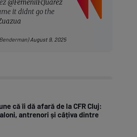
nez
@FemenilFcJuarez
ame it didnt go the
Zuazua
lBenderman)
August 9, 2025
ne că îi dă afară de la CFR Cluj:
aloni, antrenori și câțiva dintre