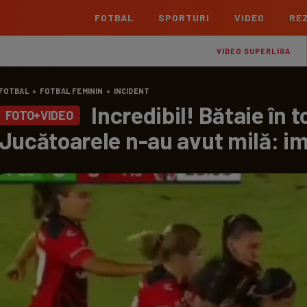
FOTBAL
SPORTURI
VIDEO
REZ
România
Interna
VIDEO SUPERLIGA
Superliga
Cham
FOTBAL
»
FOTBAL FEMININ
»
INCIDENT
Echipe
Meciuri
Clasament
Echipe
Incredibil! Bătaie în 
FOTO+VIDEO
Liga 2
Euro
Jucătoarele n-au avut milă: i
Echipe
Meciuri
Clasament
Echipe
Cupa României Betano
Con
Echipe
Meciuri
Echi
La L
TOATE ȘTIRILE
Echipe
Prem
Echipe
Bund
Echipe