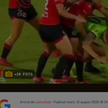
Seri
Echipe
Program TV
+29 FOTO
Articol de
Laura Duță
- Publicat marti, 12 august 2025 18:24