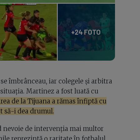
+24 FOTO
e îmbrânceau, iar colegele și arbitra
ituația. Martinez a fost luată cu
rea de la Tijuana a rămas înfiptă cu
ut să-i dea drumul.
nd nevoie de intervenția mai multor
ile reprezintă o raritate în fotbalul