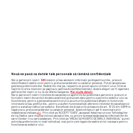
PROFIT.RO
FOTO Vodafone și Orange au
început în România testele pentru
conectivitatea prin satelit direct
pe smartphone
Flash News: cele mai importante reacții
și faze video din sport
Nouă ne pasă ca datele tale personale să rămână confidențiale
Noi și partenerii noștri
589
stocăm și/sau accesăm informații pe dispozitivul dvs., precum
identificatorii cookie unici pentru prelucrarea datelor cu caracter personal. Puteți accepta sau
gestiona preferințele dvs. făcând clic mai jos, respectiv vă puteți opune utilizării unui interes
legitim în orice moment pe pagina cu politica de confidențialitate. Aceste alegeri vor fi raportate
partenerilor noștri și nu vă vor afecta navigarea.
Mai multe detalii
Noi si partenerii nostri (retelele de socializare si agentiile de publicitate partenere, precum si
furnizorii nostri de servicii de date analitice) prelucram date pentru a permite website-ului sa
functioneze, pentru a personaliza continutul si anunturile publicitare afisate in functie de
interesele si/sau profilul dvs., pentru a va oferi functionalitati aferente retelelor de socializare si
pentru a analiza traficul pe website. Beneficiati de drepturile prevazute de art. 15-22 din GDPR in
legatura cu prelucrarea datelor cu caracter personal. Aceste drepturi pot fi exercitate prin
modalitatea indicata
aici
. Prin click pe “ACCEPT TOATE”, acceptati folosirea tuturor Tehnologiilor
de tip Cookie, care implica inclusiv acceptul dvs. cu privire la stocarea/accesarea informatiilor de
catre Vendor-ii cu care colaboram. Prin click pe “VREAU SA MODIFIC SETARILE INDIVIDUAL” puteti
schimba preferintele in mod individual, mai putin cele legate de cookie strict necesare pentru
functionarea website-ului.