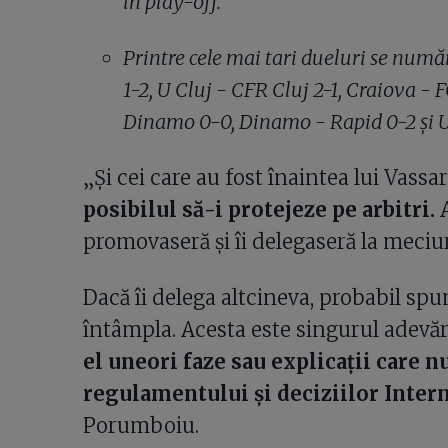
în play-off.
Printre cele mai tari dueluri se numă
1-2, U Cluj - CFR Cluj 2-1, Craiova - 
Dinamo 0-0, Dinamo - Rapid 0-2 și U 
„Și cei care au fost înaintea lui Vassa
posibilul să-i protejeze pe arbitri.
A
promovaseră și îi delegaseră la meciur
Dacă îi delega altcineva, probabil sp
întâmpla. Acesta este singurul adevăr
el uneori faze sau explicații care 
regulamentului și deciziilor Inter
Porumboiu.