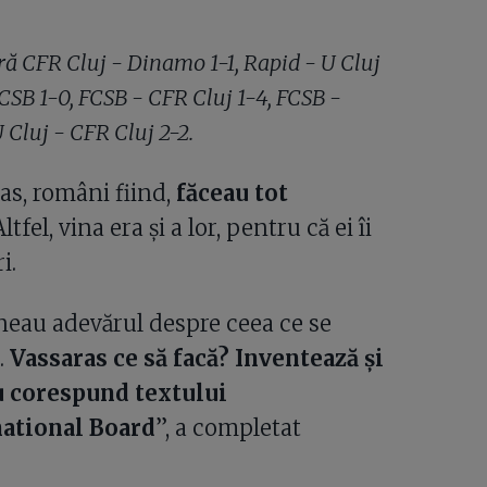
ră CFR Cluj - Dinamo 1-1, Rapid - U Cluj
FCSB 1-0, FCSB - CFR Cluj 1-4, FCSB -
Cluj - CFR Cluj 2-2.
ras, români fiind,
făceau tot
ltfel, vina era și a lor, pentru că ei îi
i.
uneau adevărul despre ceea ce se
.
Vassaras ce să facă? Inventează și
nu corespund textului
national Board
”, a completat