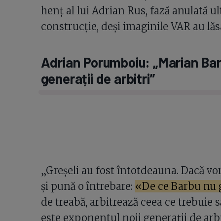
henț al lui Adrian Rus, fază anulată 
construcție, deși imaginile VAR au lăsa
Adrian Porumboiu: „Marian Bar
generații de arbitri”
„Greșeli au fost întotdeauna. Dacă vor
și pună o întrebare:
«De ce Barbu nu 
de treabă, arbitrează ceea ce trebuie s
este exponentul noii generații de arbit