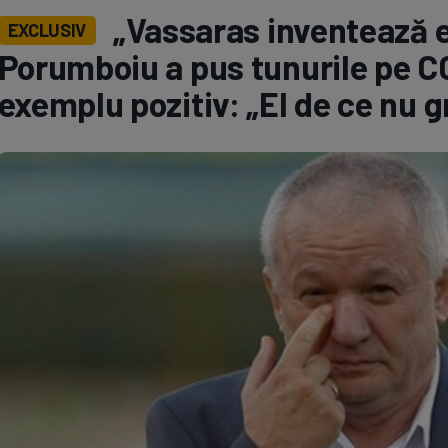
„Vassaras inventează ex
EXCLUSIV
Seri
Echipe
Porumboiu a pus tunurile pe CC
exemplu pozitiv: „El de ce nu 
Program TV