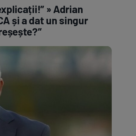
plicații!” » Adrian
e A
Meciuri
Clasament
A și a dat un singur
greșește?”