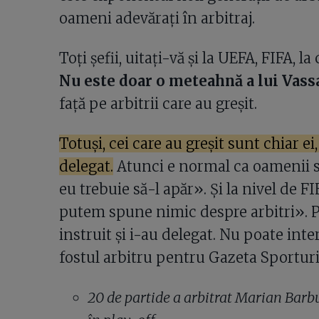
oameni adevărați în arbitraj.
Toți șefii, uitați-vă și la UEFA, FIFA, la
Nu este doar o meteahnă a lui Vass
față pe arbitrii care au greșit.
Totuși, cei care au greșit sunt chiar e
delegat.
Atunci e normal ca oamenii să
eu trebuie să-l apăr». Și la nivel de F
putem spune nimic despre arbitri». Pă
instruit și i-au delegat. Nu poate int
fostul arbitru pentru Gazeta Sporturi
20 de partide a arbitrat Marian Barbu 