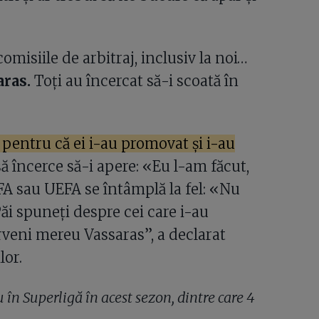
 comisiile de arbitraj, inclusiv la noi…
aras.
Toți au încercat să-i scoată în
i, pentru că ei i-au promovat și i-au
 încerce să-i apere: «Eu l-am făcut,
IFA sau UEFA se întâmplă la fel: «Nu
i spuneți despre cei care i-au
erveni mereu Vassaras”, a declarat
lor.
în Superligă în acest sezon, dintre care 4