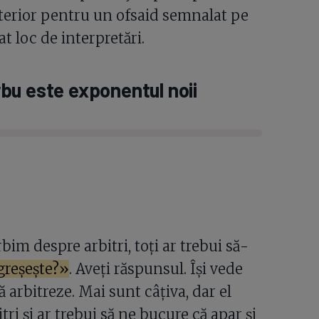
ulterior pentru un ofsaid semnalat pe
t loc de interpretări.
bu este exponentul noii
bim despre arbitri, toți ar trebui să-
greșește?»
. Aveți răspunsul. Își vede
ă arbitreze. Mai sunt câțiva, dar el
ri și ar trebui să ne bucure că apar și