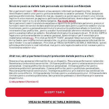
Nouă ne pasă ca datele tale personale să rămână confidențiale
Noi și partenerii noștri
589
stocăm și/sau accesăm informații pe dispozitivul dvs., precum
identificatorii cookie unici pentru prelucrarea datelor cu caracter personal. Puteți accepta sau
gestiona preferințele dvs. făcând clic mai jos, respectiv vă puteți opune utilizării unui interes
legitim în orice moment pe pagina cu politica de confidențialitate. Aceste alegeri vor fi raportate
partenerilor noștri și nu vă vor afecta navigarea.
Mai multe detalii
Noi si partenerii nostri (retelele de socializare si agentiile de publicitate partenere, precum si
furnizorii nostri de servicii de date analitice) prelucram date pentru a permite website-ului sa
functioneze, pentru a personaliza continutul si anunturile publicitare afisate in functie de
interesele si/sau profilul dvs., pentru a va oferi functionalitati aferente retelelor de socializare si
pentru a analiza traficul pe website. Beneficiati de drepturile prevazute de art. 15-22 din GDPR in
legatura cu prelucrarea datelor cu caracter personal. Aceste drepturi pot fi exercitate prin
modalitatea indicata
aici
. Prin click pe “ACCEPT TOATE”, acceptati folosirea tuturor Tehnologiilor
de tip Cookie, care implica inclusiv acceptul dvs. cu privire la stocarea/accesarea informatiilor de
catre Vendor-ii cu care colaboram. Prin click pe “VREAU SA MODIFIC SETARILE INDIVIDUAL” puteti
schimba preferintele in mod individual, mai putin cele legate de cookie strict necesare pentru
functionarea website-ului.
Atât noi, cât și partenerii noștri prelucrăm datele pentru a oferi:
Stocarea și/sau accesarea informațiilor de pe un dispozitiv. Măsurarea performanței reclamelor.
Dezvoltarea și îmbunătățirea serviciilor. Utilizarea profilurilor pentru selectarea conținutului
personalizat. Crearea profilurilor de conținut personalizat. Utilizarea profilurilor pentru
selectarea publicității personalizate. Crearea profilurilor pentru publicitate personalizată.
Măsurarea performanței conținutului. Înțelegerea publicului prin statistici sau combinații de
date din surse diferite. Utilizarea datelor limitate pentru a selecta conținutul. Utilizarea de date
limitate pentru a selecta publicitatea. Date precise de geolocație și identificarea prin scanarea
dispozitivului.
Listă parteneri (furnizori)
ACCEPT TOATE
VREAU SA MODIFIC SETARILE INDIVIDUAL
TOP ȘTIRI
ȘTIRI SPORT