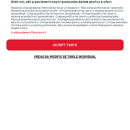
Atât noi, cât și partenerii noștri prelucrăm datele pentru a oferi:
Stocarea și/sau accesarea informațiilor de pe un dispozitiv. Măsurarea performanței reclamelor.
Dezvoltarea și îmbunătățirea serviciilor. Utilizarea profilurilor pentru selectarea conținutului
personalizat. Crearea profilurilor de conținut personalizat. Utilizarea profilurilor pentru
selectarea publicității personalizate. Crearea profilurilor pentru publicitate personalizată.
Măsurarea performanței conținutului. Înțelegerea publicului prin statistici sau combinații de
date din surse diferite. Utilizarea datelor limitate pentru a selecta conținutul. Utilizarea de date
limitate pentru a selecta publicitatea. Date precise de geolocație și identificarea prin scanarea
dispozitivului.
Listă parteneri (furnizori)
ACCEPT TOATE
VREAU SA MODIFIC SETARILE INDIVIDUAL