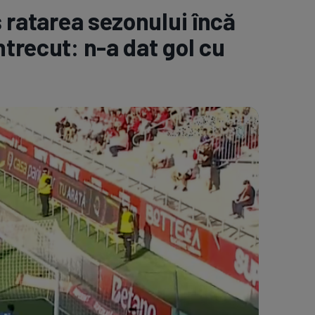
 ratarea sezonului încă
e A
Meciuri
Clasament
ntrecut: n-a dat gol cu