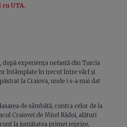
l cu UTA.
e, după experiența nefastă din Turcia
or întâmplate în trecut între vârf și
păstrat la Craiova, unde i s-a mai dat
asarea de sâmbătă, contra celor de la
tacul Craiovei de Mirel Rădoi, alături
unt la jumătatea primei reprize,