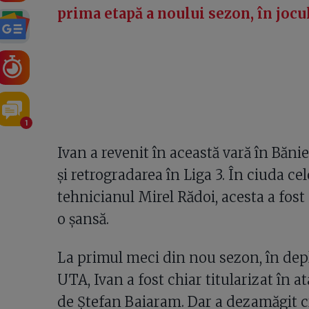
prima etapă a noului sezon, în jocu
1
Ivan a revenit în această vară în Băni
și retrogradarea în Liga 3. În ciuda cel
tehnicianul Mirel Rădoi, acesta a fost 
o șansă.
La primul meci din nou sezon, în depl
UTA, Ivan a fost chiar titularizat în a
de Ștefan Baiaram. Dar a dezamăgit cr