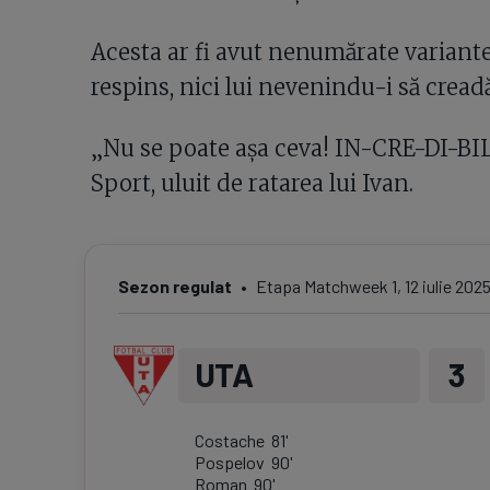
Acesta ar fi avut nenumărate variante 
respins, nici lui nevenindu-i să crea
„Nu se poate așa ceva! IN-CRE-DI-BIL
Sport, uluit de ratarea lui Ivan.
Sezon regulat
Etapa
Matchweek 1
,
12 iulie 202
UTA
3
Costache
81
'
Pospelov
90
'
Roman
90
'