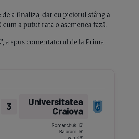
de a finaliza, dar cu piciorul stâng a
dă cum a putut rata o asemenea fază.
”, a spus comentatorul de la Prima
5
Universitatea
3
Craiova
Romanchuk
13
'
Baiaram
19
'
Ivan
49
'