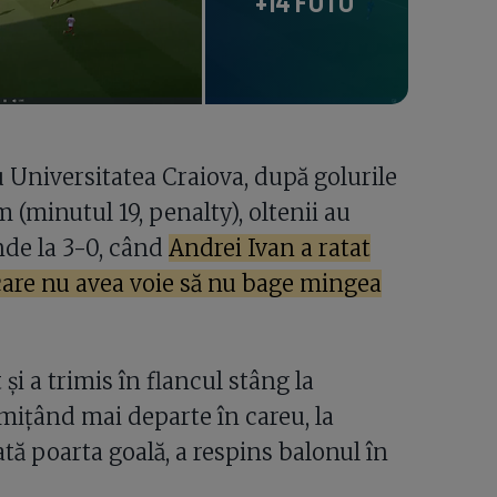
+14 FOTO
u Universitatea Craiova, după golurile
(minutul 19, penalty), oltenii au
nde la 3-0, când
Andrei Ivan a ratat
n care nu avea voie să nu bage mingea
și a trimis în flancul stâng la
imițând mai departe în careu, la
ată poarta goală, a respins balonul în