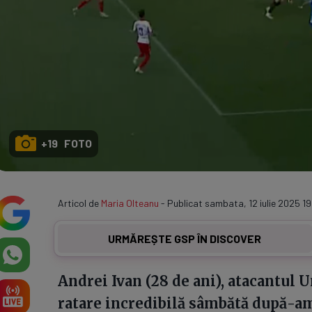
+19 FOTO
Articol de
Maria Olteanu
- Publicat sambata, 12 iulie 2025 19
URMĂREȘTE GSP ÎN DISCOVER
Andrei Ivan (28 de ani), atacantul U
ratare incredibilă sâmbătă după-ami