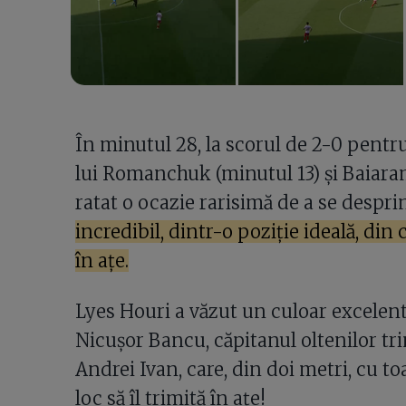
În minutul 28, la scorul de 2-0 pentr
lui Romanchuk (minutul 13) și Baiaram 
ratat o ocazie rarisimă de a se despri
incredibil, dintr-o poziție ideală, di
în ațe.
Lyes Houri a văzut un culoar excelent 
Nicușor Bancu, căpitanul oltenilor tr
Andrei Ivan, care, din doi metri, cu to
loc să îl trimită în ațe!