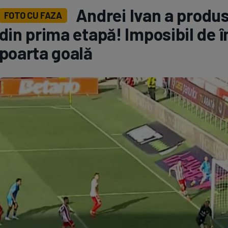
Andrei Ivan a produs
FOTO CU FAZA
Seri
Echipe
din prima etapă! Imposibil de î
poarta goală
Program TV