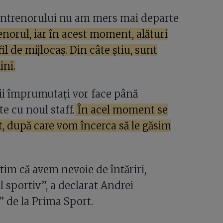
 antrenorului nu am mers mai departe
norul, iar în acest moment, alături
il de mijlocaș. Din câte știu, sunt
ini.
rii împrumutați vor face până
e cu noul staff.
În acel moment se
, după care vom încerca să le găsim
știm că avem nevoie de întăriri,
l sportiv”, a declarat Andrei
 de la Prima Sport.