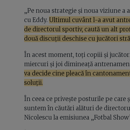
„Pe noua strategie și noua viziune a
cu Eddy.
Ultimul cuvânt l-a avut antre
de directorul sportiv, caută un alt prof
două discuții deschise cu jucători stră
În acest moment, toți copiii și jucăto
miercuri și joi dimineață antrenament
va decide cine pleacă în cantonament
soluții.
În ceea ce privește posturile pe care 
suntem în căutări alături de directoru
Nicolescu la emisiunea „Fotbal Show”