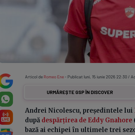
Articol de
Romeo Ene
- Publicat luni, 15 iunie 2026 22:30 / Ac
URMĂREȘTE GSP ÎN DISCOVER
Andrei Nicolescu, președintele lui
după
despărțirea de Eddy Gnahore
bază ai echipei în ultimele trei sez