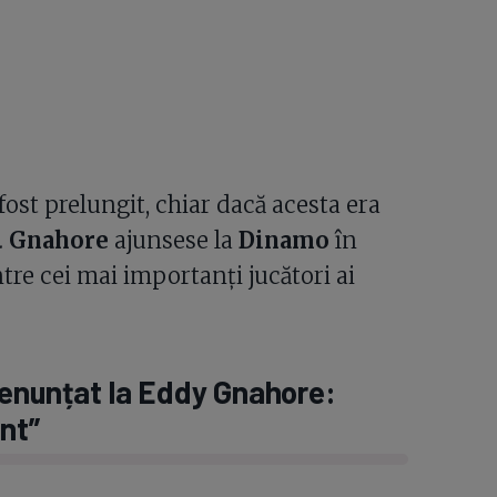
ost prelungit, chiar dacă acesta era
.
Gnahore
ajunsese la
Dinamo
în
tre cei mai importanți jucători ai
renunțat la Eddy Gnahore:
ânt”