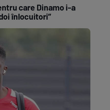
entru care Dinamo i-a
e A
Meciuri
Clasament
oi înlocuitori”