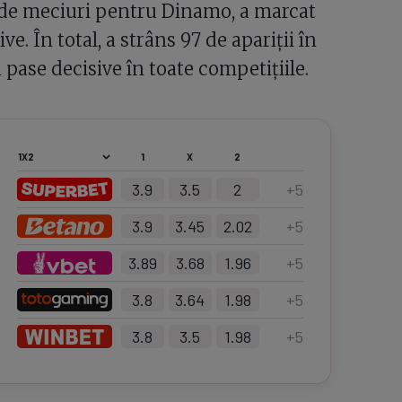
3 de meciuri pentru Dinamo, a marcat
ve. În total, a strâns 97 de apariții în
i pase decisive în toate competițiile.
1
X
2
3.9
3.5
2
+
5
3.9
3.45
2.02
+
5
3.89
3.68
1.96
+
5
3.8
3.64
1.98
+
5
3.8
3.5
1.98
+
5