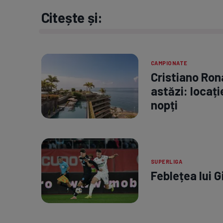
Citește și:
CAMPIONATE
Cristiano Ron
astăzi: locați
nopți
SUPERLIGA
Feblețea lui G