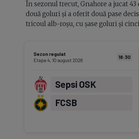
În sezonul trecut, Gnahore a jucat 4
două goluri și a oferit două pase decisi
tricoul alb-roșu, cu șase goluri și cinc
Sezon regulat
18:30
Etapa
4
,
10 august 2026
Sepsi OSK
FCSB