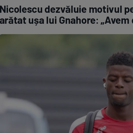
Nicolescu dezvăluie motivul p
Seri
Echipe
arătat ușa lui Gnahore: „Avem d
Program TV