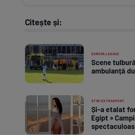
Citește și:
EUROPA LEAGUE
Scene tulbură
ambulanță dup
STIRI EXTRASPORT
Și-a etalat fo
Egipt » Campi
spectaculoas