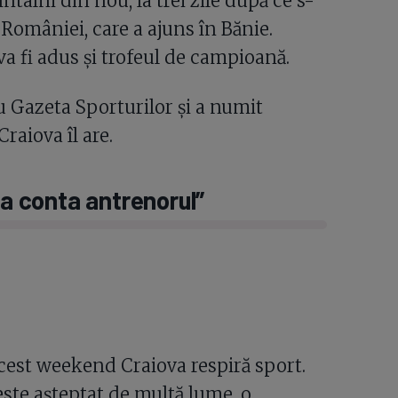
ntâlni din nou, la trei zile după ce s-
României, care a ajuns în Bănie.
va fi adus și trofeul de campioană.
u Gazeta Sporturilor și a numit
raiova îl are.
va conta antrenorul”
acest weekend Craiova respiră sport.
 este așteptat de multă lume, o