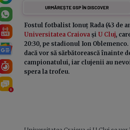
URMĂREȘTE GSP ÎN DISCOVER
Fostul fotbalist Ionuț Rada (43 de a
Universitatea Craiova
și
U Cluj
, car
20:30, pe stadionul Ion Oblemenco. 
dacă vor să sărbătorească înainte d
campionatului, iar clujenii au nevo
spera la trofeu.
0