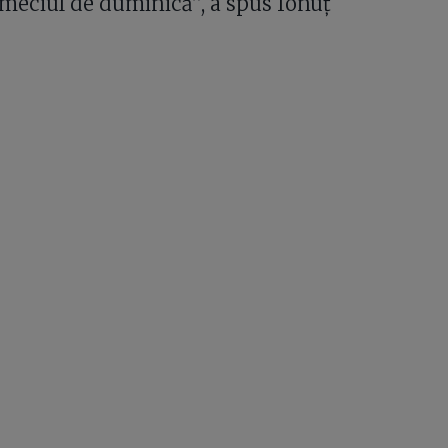
 meciul de duminică”, a spus Ionuț