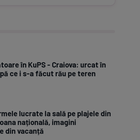
toare în KuPS - Craiova: urcat în
ă ce i s-a făcut rău pe teren
rmele lucrate la sală pe plajele din
oana națională, imagini
e din vacanță