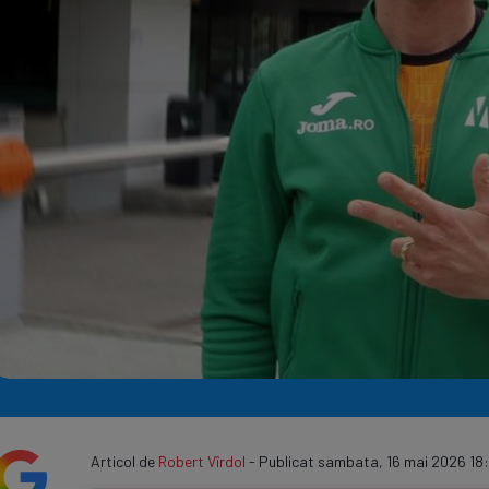
Seri
Echipe
Program TV
Articol de
Robert Vîrdol
- Publicat sambata, 16 mai 2026 18: