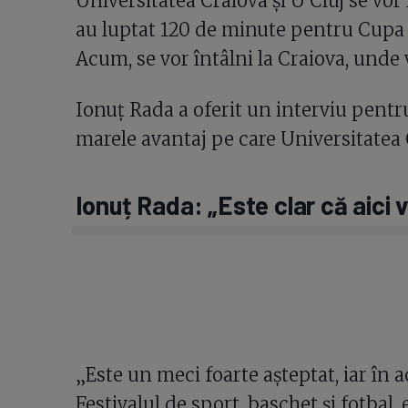
Universitatea Craiova și U Cluj se vor î
au luptat 120 de minute pentru Cupa 
Acum, se vor întâlni la Craiova, unde 
Ionuț Rada a oferit un interviu pentr
marele avantaj pe care Universitatea C
Ionuț Rada: „Este clar că aici 
„Este un meci foarte așteptat, iar în 
Festivalul de sport, baschet și fotbal,