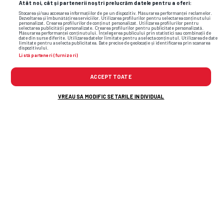
Atât noi, cât și partenerii noștri prelucrăm datele pentru a oferi:
LIBERTATEA
GSP.RO
Stocarea și/sau accesarea informațiilor de pe un dispozitiv. Măsurarea performanței reclamelor.
Dezvoltarea și îmbunătățirea serviciilor. Utilizarea profilurilor pentru selectarea conținutului
personalizat. Crearea profilurilor de conținut personalizat. Utilizarea profilurilor pentru
selectarea publicității personalizate. Crearea profilurilor pentru publicitate personalizată.
Măsurarea performanței conținutului. Înțelegerea publicului prin statistici sau combinații de
date din surse diferite. Utilizarea datelor limitate pentru a selecta conținutul. Utilizarea de date
limitate pentru a selecta publicitatea. Date precise de geolocație și identificarea prin scanarea
dispozitivului.
Listă parteneri (furnizori)
ACCEPT TOATE
VREAU SA MODIFIC SETARILE INDIVIDUAL