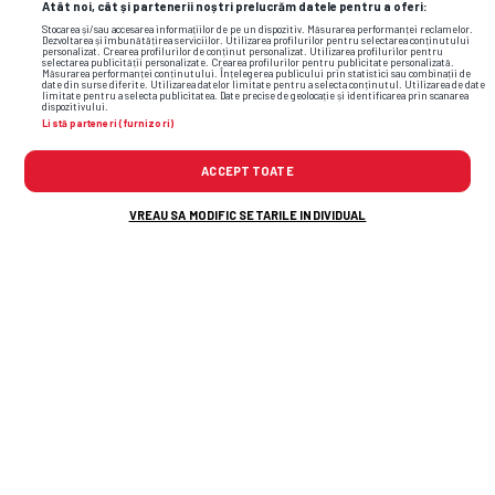
Atât noi, cât și partenerii noștri prelucrăm datele pentru a oferi:
Stocarea și/sau accesarea informațiilor de pe un dispozitiv. Măsurarea performanței reclamelor.
Dezvoltarea și îmbunătățirea serviciilor. Utilizarea profilurilor pentru selectarea conținutului
personalizat. Crearea profilurilor de conținut personalizat. Utilizarea profilurilor pentru
selectarea publicității personalizate. Crearea profilurilor pentru publicitate personalizată.
Măsurarea performanței conținutului. Înțelegerea publicului prin statistici sau combinații de
date din surse diferite. Utilizarea datelor limitate pentru a selecta conținutul. Utilizarea de date
limitate pentru a selecta publicitatea. Date precise de geolocație și identificarea prin scanarea
dispozitivului.
Listă parteneri (furnizori)
ACCEPT TOATE
VREAU SA MODIFIC SETARILE INDIVIDUAL