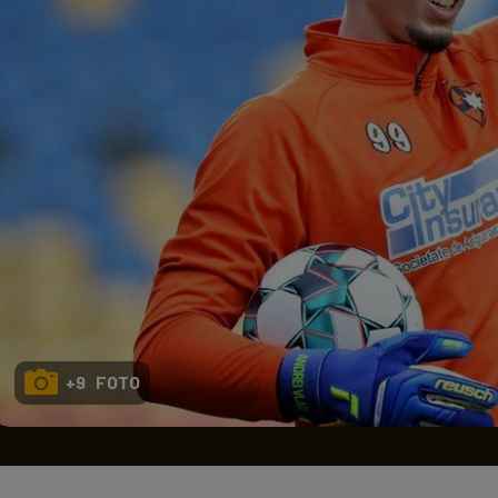
Seri
Echipe
Program TV
+9 FOTO