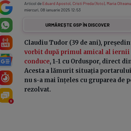
Articol de
Eduard Apostol
,
Cristi Preda (foto)
,
Maria Olteanu
miercuri, 08 ianuarie 2025 12:53
URMĂREȘTE GSP ÎN DISCOVER
Claudiu Tudor (39 de ani), președint
vorbit după primul amical al iernii
conduce
, 1-1 cu Orduspor, direct 
Acesta a lămurit situația portarului
nu s-a mai înțeles cu gruparea de pe
rezolvat.
9