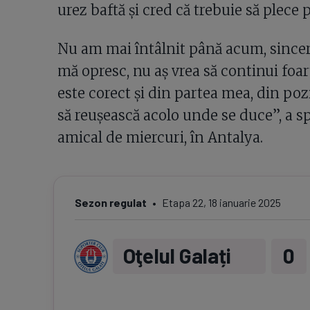
urez baftă și cred că trebuie să plece
Nu am mai întâlnit până acum, sincer, 
mă opresc, nu aș vrea să continui foart
este corect și din partea mea, din po
să reușească acolo unde se duce”, a 
amical de miercuri, în Antalya.
Sezon regulat
Etapa
22
,
18 ianuarie 2025
Oţelul Galați
0