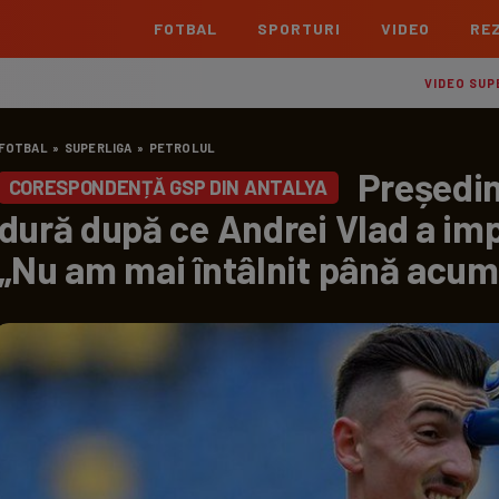
FOTBAL
SPORTURI
VIDEO
REZ
România
Interna
VIDEO SUP
Superliga
Cham
FOTBAL
»
SUPERLIGA
»
PETROLUL
Echipe
Meciuri
Clasament
Echipe
Președint
CORESPONDENȚĂ GSP DIN ANTALYA
Liga 2
Euro
dură după ce Andrei Vlad a imp
Echipe
Meciuri
Clasament
Echipe
„Nu am mai întâlnit până acum
Cupa României Betano
Con
Echipe
Meciuri
Echi
La L
TOATE ȘTIRILE
Echipe
Prem
Echipe
Bund
Echipe