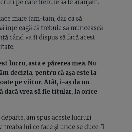
cruri pe care trebuie să le aranjăm.
ș face mare tam-tam, dar ca să
să înțeleagă că trebuie să muncească
nță când va fi dispus să facă acest
itate.
st lucru, asta e părerea mea. Nu
tăm decizia, pentru că așa este la
poate pe viitor. Atât, i-aș da un
dacă vrea să fie titular, la orice
ai departe, am spus aceste lucruri
treaba lui ce face și unde se duce, îi