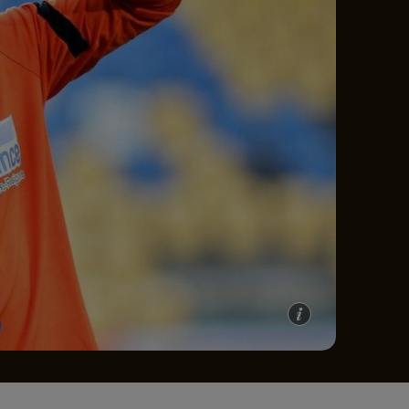
e A
Meciuri
Clasament