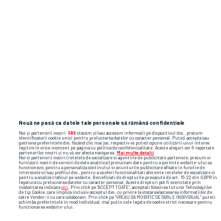
și faze video din sport
Nouă ne pasă ca datele tale personale să rămână confidențiale
Noi și partenerii noștri
589
stocăm și/sau accesăm informații pe dispozitivul dvs., precum
identificatorii cookie unici pentru prelucrarea datelor cu caracter personal. Puteți accepta sau
gestiona preferințele dvs. făcând clic mai jos, respectiv vă puteți opune utilizării unui interes
legitim în orice moment pe pagina cu politica de confidențialitate. Aceste alegeri vor fi raportate
partenerilor noștri și nu vă vor afecta navigarea.
Mai multe detalii
Noi si partenerii nostri (retelele de socializare si agentiile de publicitate partenere, precum si
furnizorii nostri de servicii de date analitice) prelucram date pentru a permite website-ului sa
functioneze, pentru a personaliza continutul si anunturile publicitare afisate in functie de
interesele si/sau profilul dvs., pentru a va oferi functionalitati aferente retelelor de socializare si
pentru a analiza traficul pe website. Beneficiati de drepturile prevazute de art. 15-22 din GDPR in
legatura cu prelucrarea datelor cu caracter personal. Aceste drepturi pot fi exercitate prin
modalitatea indicata
aici
. Prin click pe “ACCEPT TOATE”, acceptati folosirea tuturor Tehnologiilor
de tip Cookie, care implica inclusiv acceptul dvs. cu privire la stocarea/accesarea informatiilor de
catre Vendor-ii cu care colaboram. Prin click pe “VREAU SA MODIFIC SETARILE INDIVIDUAL” puteti
schimba preferintele in mod individual, mai putin cele legate de cookie strict necesare pentru
functionarea website-ului.