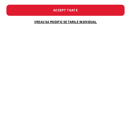
ACCEPT TOATE
VREAU SA MODIFIC SETARILE INDIVIDUAL
De ce directorul GSP e mai supărat pe
Universitatea Craiova decât pe CFR Cluj:
„Ferească Dumnezeu de mai rău!”
Șumudică merge la negocieri cu
formația din Superligă: „Sunt dispus să
revin!”