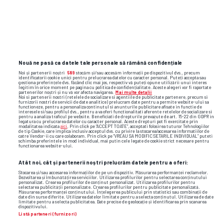
Nouă ne pasă ca datele tale personale să rămână confidențiale
Noi și partenerii noștri
589
stocăm și/sau accesăm informații pe dispozitivul dvs., precum
identificatorii cookie unici pentru prelucrarea datelor cu caracter personal. Puteți accepta sau
gestiona preferințele dvs. făcând clic mai jos, respectiv vă puteți opune utilizării unui interes
legitim în orice moment pe pagina cu politica de confidențialitate. Aceste alegeri vor fi raportate
partenerilor noștri și nu vă vor afecta navigarea.
Mai multe detalii
Noi si partenerii nostri (retelele de socializare si agentiile de publicitate partenere, precum si
furnizorii nostri de servicii de date analitice) prelucram date pentru a permite website-ului sa
functioneze, pentru a personaliza continutul si anunturile publicitare afisate in functie de
interesele si/sau profilul dvs., pentru a va oferi functionalitati aferente retelelor de socializare si
pentru a analiza traficul pe website. Beneficiati de drepturile prevazute de art. 15-22 din GDPR in
legatura cu prelucrarea datelor cu caracter personal. Aceste drepturi pot fi exercitate prin
modalitatea indicata
aici
. Prin click pe “ACCEPT TOATE”, acceptati folosirea tuturor Tehnologiilor
de tip Cookie, care implica inclusiv acceptul dvs. cu privire la stocarea/accesarea informatiilor de
catre Vendor-ii cu care colaboram. Prin click pe “VREAU SA MODIFIC SETARILE INDIVIDUAL” puteti
schimba preferintele in mod individual, mai putin cele legate de cookie strict necesare pentru
functionarea website-ului.
Atât noi, cât și partenerii noștri prelucrăm datele pentru a oferi:
Stocarea și/sau accesarea informațiilor de pe un dispozitiv. Măsurarea performanței reclamelor.
Dezvoltarea și îmbunătățirea serviciilor. Utilizarea profilurilor pentru selectarea conținutului
TOP ȘTIRI
ȘTIRI SPORT
personalizat. Crearea profilurilor de conținut personalizat. Utilizarea profilurilor pentru
selectarea publicității personalizate. Crearea profilurilor pentru publicitate personalizată.
Măsurarea performanței conținutului. Înțelegerea publicului prin statistici sau combinații de
date din surse diferite. Utilizarea datelor limitate pentru a selecta conținutul. Utilizarea de date
limitate pentru a selecta publicitatea. Date precise de geolocație și identificarea prin scanarea
dispozitivului.
Listă parteneri (furnizori)