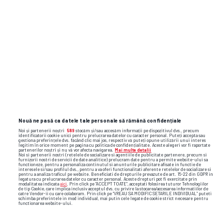
Nouă ne pasă ca datele tale personale să rămână confidențiale
Noi și partenerii noștri
589
stocăm și/sau accesăm informații pe dispozitivul dvs., precum
identificatorii cookie unici pentru prelucrarea datelor cu caracter personal. Puteți accepta sau
gestiona preferințele dvs. făcând clic mai jos, respectiv vă puteți opune utilizării unui interes
legitim în orice moment pe pagina cu politica de confidențialitate. Aceste alegeri vor fi raportate
partenerilor noștri și nu vă vor afecta navigarea.
Mai multe detalii
Noi si partenerii nostri (retelele de socializare si agentiile de publicitate partenere, precum si
furnizorii nostri de servicii de date analitice) prelucram date pentru a permite website-ului sa
functioneze, pentru a personaliza continutul si anunturile publicitare afisate in functie de
interesele si/sau profilul dvs., pentru a va oferi functionalitati aferente retelelor de socializare si
pentru a analiza traficul pe website. Beneficiati de drepturile prevazute de art. 15-22 din GDPR in
legatura cu prelucrarea datelor cu caracter personal. Aceste drepturi pot fi exercitate prin
modalitatea indicata
aici
. Prin click pe “ACCEPT TOATE”, acceptati folosirea tuturor Tehnologiilor
de tip Cookie, care implica inclusiv acceptul dvs. cu privire la stocarea/accesarea informatiilor de
catre Vendor-ii cu care colaboram. Prin click pe “VREAU SA MODIFIC SETARILE INDIVIDUAL” puteti
schimba preferintele in mod individual, mai putin cele legate de cookie strict necesare pentru
functionarea website-ului.