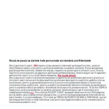
Ai o informație? Scrie-ne pe
subiecte@gsp.ro
! Gazeta își protejează
întotdeauna sursele.
La nici 100 km de Dunăre, meciul european
al lui Vlad Dragomir a fost oprit din cauza
ploilor » Imagini rare pe un stadion
Dinamo își schimbă din nou sigla!
Nouă ne pasă ca datele tale personale să rămână confidențiale
Noi și partenerii noștri
589
stocăm și/sau accesăm informații pe dispozitivul dvs., precum
identificatorii cookie unici pentru prelucrarea datelor cu caracter personal. Puteți accepta sau
gestiona preferințele dvs. făcând clic mai jos, respectiv vă puteți opune utilizării unui interes
legitim în orice moment pe pagina cu politica de confidențialitate. Aceste alegeri vor fi raportate
partenerilor noștri și nu vă vor afecta navigarea.
Mai multe detalii
Noi si partenerii nostri (retelele de socializare si agentiile de publicitate partenere, precum si
furnizorii nostri de servicii de date analitice) prelucram date pentru a permite website-ului sa
functioneze, pentru a personaliza continutul si anunturile publicitare afisate in functie de
interesele si/sau profilul dvs., pentru a va oferi functionalitati aferente retelelor de socializare si
pentru a analiza traficul pe website. Beneficiati de drepturile prevazute de art. 15-22 din GDPR in
legatura cu prelucrarea datelor cu caracter personal. Aceste drepturi pot fi exercitate prin
modalitatea indicata
aici
. Prin click pe “ACCEPT TOATE”, acceptati folosirea tuturor Tehnologiilor
de tip Cookie, care implica inclusiv acceptul dvs. cu privire la stocarea/accesarea informatiilor de
cfr cluj
daniel pancu
catre Vendor-ii cu care colaboram. Prin click pe “VREAU SA MODIFIC SETARILE INDIVIDUAL” puteti
schimba preferintele in mod individual, mai putin cele legate de cookie strict necesare pentru
functionarea website-ului.