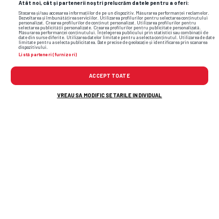
Atât noi, cât și partenerii noștri prelucrăm datele pentru a oferi:
Stocarea și/sau accesarea informațiilor de pe un dispozitiv. Măsurarea performanței reclamelor.
Dezvoltarea și îmbunătățirea serviciilor. Utilizarea profilurilor pentru selectarea conținutului
personalizat. Crearea profilurilor de conținut personalizat. Utilizarea profilurilor pentru
selectarea publicității personalizate. Crearea profilurilor pentru publicitate personalizată.
Măsurarea performanței conținutului. Înțelegerea publicului prin statistici sau combinații de
date din surse diferite. Utilizarea datelor limitate pentru a selecta conținutul. Utilizarea de date
limitate pentru a selecta publicitatea. Date precise de geolocație și identificarea prin scanarea
dispozitivului.
Listă parteneri (furnizori)
ACCEPT TOATE
VREAU SA MODIFIC SETARILE INDIVIDUAL
TOP ȘTIRI
ȘTIRI SPORT