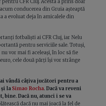
c pentru CFR Cluj. Acesta a prins doar
r acum conducerea din Gruia așteaptă
sta a evoluat deja în amicalele din
anți fotbaliști ai CFR Cluj, iar Nelu
rtantă pentru serviciile sale. Totuși,
nu vor mai fi aceleași, în loc să fie
uro, cele două părți își vor strânge
ai vândă câțiva jucători pentru a
 și la
Simao Rocha
. Dacă va reveni
t, bine. Dacă nu, atunci i se va
plătească dacă nu mai joacă la fel de