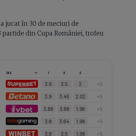
a jucat în 30 de meciuri de
3 partide din Cupa României, trofeu
1
X
2
3.9
3.5
2
+
5
3.9
3.45
2.02
+
5
3.89
3.68
1.96
+
5
3.8
3.64
1.98
+
5
3.8
3.5
1.98
+
5