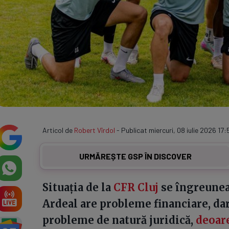
Articol de
Robert Vîrdol
- Publicat miercuri, 08 iulie 2026 17:
URMĂREȘTE GSP ÎN DISCOVER
Situația de la
CFR Cluj
se îngreuneaz
Ardeal are probleme financiare, dar,
probleme de natură juridică,
deoare