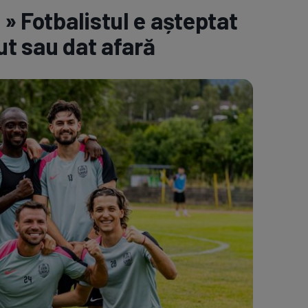
 » Fotbalistul e așteptat
e A
Meciuri
Clasament
ut sau dat afară