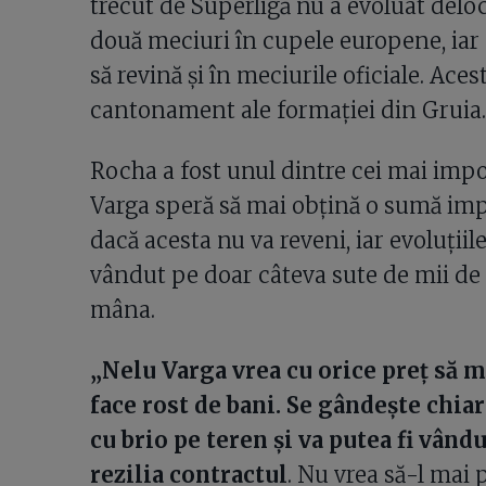
trecut de Superligă nu a evoluat delo
două meciuri în cupele europene, ia
să revină și în meciurile oficiale. Ace
cantonament ale formației din Gruia.
Rocha a fost unul dintre cei mai import
Varga speră să mai obțină o sumă impo
dacă acesta nu va reveni, iar evoluțiile 
vândut pe doar câteva sute de mii de e
mâna.
„Nelu Varga vrea cu orice preț să m
face rost de bani. Se gândește chiar
cu brio pe teren și va putea fi vându
rezilia contractul
. Nu vrea să-l mai 