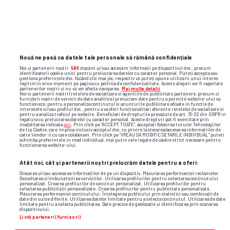
Adevărul de a doua zi
Nouă ne pasă ca datele tale personale să rămână confidențiale
Noi și partenerii noștri
589
stocăm și/sau accesăm informații pe dispozitivul dvs., precum
identificatorii cookie unici pentru prelucrarea datelor cu caracter personal. Puteți accepta sau
gestiona preferințele dvs. făcând clic mai jos, respectiv vă puteți opune utilizării unui interes
legitim în orice moment pe pagina cu politica de confidențialitate. Aceste alegeri vor fi raportate
partenerilor noștri și nu vă vor afecta navigarea.
Mai multe detalii
Noi si partenerii nostri (retelele de socializare si agentiile de publicitate partenere, precum si
furnizorii nostri de servicii de date analitice) prelucram date pentru a permite website-ului sa
Alte știri din fotbal
functioneze, pentru a personaliza continutul si anunturile publicitare afisate in functie de
interesele si/sau profilul dvs., pentru a va oferi functionalitati aferente retelelor de socializare si
pentru a analiza traficul pe website. Beneficiati de drepturile prevazute de art. 15-22 din GDPR in
legatura cu prelucrarea datelor cu caracter personal. Aceste drepturi pot fi exercitate prin
modalitatea indicata
aici
. Prin click pe “ACCEPT TOATE”, acceptati folosirea tuturor Tehnologiilor
de tip Cookie, care implica inclusiv acceptul dvs. cu privire la stocarea/accesarea informatiilor de
catre Vendor-ii cu care colaboram. Prin click pe “VREAU SA MODIFIC SETARILE INDIVIDUAL” puteti
schimba preferintele in mod individual, mai putin cele legate de cookie strict necesare pentru
functionarea website-ului.
Atât noi, cât și partenerii noștri prelucrăm datele pentru a oferi:
Stocarea și/sau accesarea informațiilor de pe un dispozitiv. Măsurarea performanței reclamelor.
Dezvoltarea și îmbunătățirea serviciilor. Utilizarea profilurilor pentru selectarea conținutului
personalizat. Crearea profilurilor de conținut personalizat. Utilizarea profilurilor pentru
selectarea publicității personalizate. Crearea profilurilor pentru publicitate personalizată.
Măsurarea performanței conținutului. Înțelegerea publicului prin statistici sau combinații de
date din surse diferite. Utilizarea datelor limitate pentru a selecta conținutul. Utilizarea de date
limitate pentru a selecta publicitatea. Date precise de geolocație și identificarea prin scanarea
dispozitivului.
Listă parteneri (furnizori)