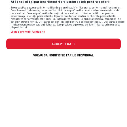
Atât noi, cât și partenerii noștri prelucrăm datele pentru a oferi:
Stocarea și/sau accesarea informațiilor de pe un dispozitiv. Măsurarea performanței reclamelor.
Anderson Ceara = 1G
Dezvoltarea și îmbunătățirea serviciilor. Utilizarea profilurilor pentru selectarea conținutului
personalizat. Crearea profilurilor de conținut personalizat. Utilizarea profilurilor pentru
selectarea publicității personalizate. Crearea profilurilor pentru publicitate personalizată.
Măsurarea performanței conținutului. Înțelegerea publicului prin statistici sau combinații de
date din surse diferite. Utilizarea datelor limitate pentru a selecta conținutul. Utilizarea de date
Ervin Bakos = 1G, 1A
limitate pentru a selecta publicitatea. Date precise de geolocație și identificarea prin scanarea
dispozitivului.
Listă parteneri (furnizori)
METALOGLOBUS = 3
ACCEPT TOATE
VREAU SA MODIFIC SETARILE INDIVIDUAL
Cosmin Achim = 1A
Yassine Zakir = 1G, 1A
PETROLUL = 2
Marco Dulca = 1A
Denis Radu = 1G