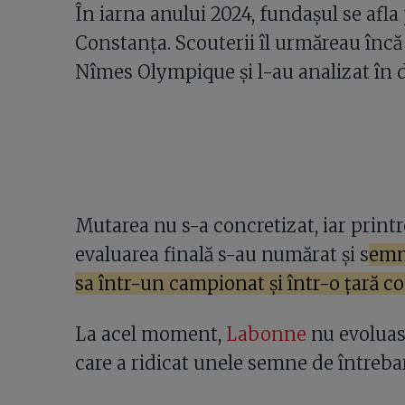
În iarna anului 2024, fundașul se afla
Constanța. Scouterii îl urmăreau înc
Nîmes Olympique și l-au analizat în de
Mutarea nu s-a concretizat, iar printr
evaluarea finală s-au numărat și s
emne
sa într-un campionat și într-o țară co
La acel moment,
Labonne
nu evoluase
care a ridicat unele semne de întreba