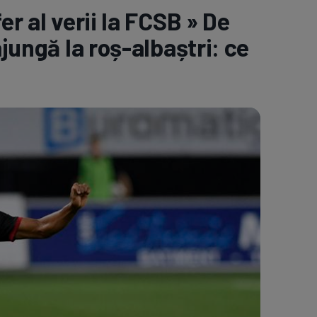
r al verii la FCSB » De
e A
Meciuri
Clasament
ajungă la roș-albaștri: ce