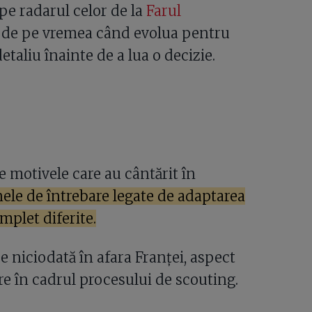
 pe radarul celor de la
Farul
ă de pe vremea când evolua pentru
taliu înainte de a lua o decizie.
e motivele care au cântărit în
le de întrebare legate de adaptarea
mplet diferite.
 niciodată în afara Franței, aspect
re în cadrul procesului de scouting.