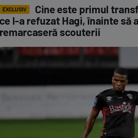
Cine este primul transfe
EXCLUSIV
Seri
Echipe
ce l-a refuzat Hagi, înainte să 
remarcaseră scouterii
Program TV