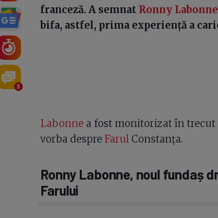
franceză. A semnat
Ronny Labonne
bifa, astfel, prima experiență a carie
3
Labonne
a fost monitorizat în trecut 
vorba despre
Farul
Constanța.
Ronny Labonne, noul fundaș dr
Farului