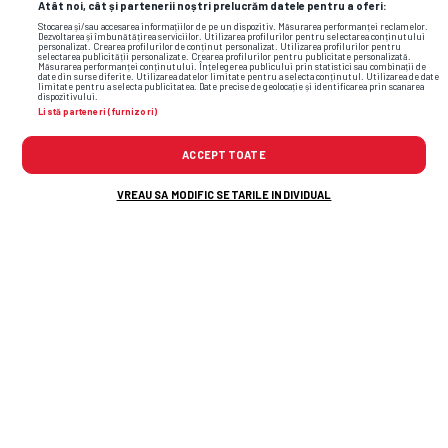
Atât noi, cât și partenerii noștri prelucrăm datele pentru a oferi:
Stocarea și/sau accesarea informațiilor de pe un dispozitiv. Măsurarea performanței reclamelor.
Dezvoltarea și îmbunătățirea serviciilor. Utilizarea profilurilor pentru selectarea conținutului
personalizat. Crearea profilurilor de conținut personalizat. Utilizarea profilurilor pentru
selectarea publicității personalizate. Crearea profilurilor pentru publicitate personalizată.
Măsurarea performanței conținutului. Înțelegerea publicului prin statistici sau combinații de
date din surse diferite. Utilizarea datelor limitate pentru a selecta conținutul. Utilizarea de date
limitate pentru a selecta publicitatea. Date precise de geolocație și identificarea prin scanarea
dispozitivului.
Listă parteneri (furnizori)
ACCEPT TOATE
VREAU SA MODIFIC SETARILE INDIVIDUAL